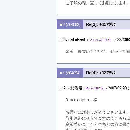
ご了解の程、宜しくお願いします
■3
Re[3]: +13ﾏﾀﾘﾝ
(#64092)
□
3.matakashi
- 2007/09/
ネトゥス(131回)
金策　最大いただいて　セットで
■4
Re[4]: +13ﾏﾀﾘﾝ
(#64094)
□
2.☆北酒場☆
- 2007/09/20 (
Master(487回)
3.matakashi 様
お買い上げありがとうございます
取引連絡にｽﾚ立てますのでこちら
金策整いましたらそちらの方に書