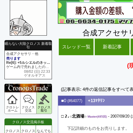
合成アクセサ
眠らない大陸クロノス 新着取
スレッド一覧
新着記事
引
合成アクセサリ・他
売ります
Re[6]: +5ルシエルのネックレス
(
ゲーム内で売れましたので 在庫がネク1 リング4 となります リングのお値段は80G といたします
08/02 (日) 22:33
ゲオルギアス
(記事表示: 4件の返信記事をすべて
■0
+13ﾏﾀﾘﾝ
(#64077)
クロトレ
クロノス
クロノス
ホーム
交流
取引
□
2.☆北酒場☆
- 2007/09/20 (
Master(485回)
クロノス交流掲示板
下記詳細のものをお売りします。
クロノス
クロノス
なんでも