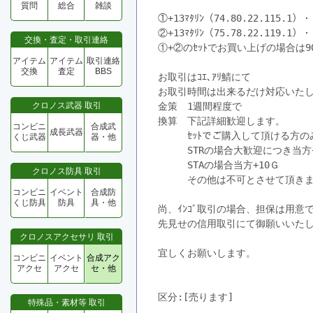
質問
総合
雑談
①+13ﾏﾀﾘﾝ（74.80.22.115.1
②+13ﾏﾀﾘﾝ（75.78.22.119.1
交換・査定・取引連絡
①+②のｾｯﾄでお買い上げの場合は
アイテム
アイテム
取引連絡
交換
査定
BBS
お取引はｺｴ､ｱﾘ鯖にて
お取引時間は出来るだけ対応いた
クロノス武器 取引
金策　1週間程度で
換算　下記詳細歓迎します。
コンビニ
合成武
成長武器
　　　ｾｯﾄでご購入して頂ける方のみ限
くじ武器
器・他
　　　STRの場合大歓迎につき当方+10
　　　STAの場合当方+10Ｇ　
クロノス防具 取引
　　　その他は不可とさせて頂き
コンビニ
イベント
合成防
くじ防具
防具
具・他
尚、ｲﾝｺﾞ取引の場合、担保は用
先見せの信用取引にて御願いいたしま
クロノスアクセサリ 取引
宜しくお願いします。
コンビニ
イベント
合成アク
アクセ
アクセ
セ・他
区分:[売ります]　
特殊品・素材等 取引