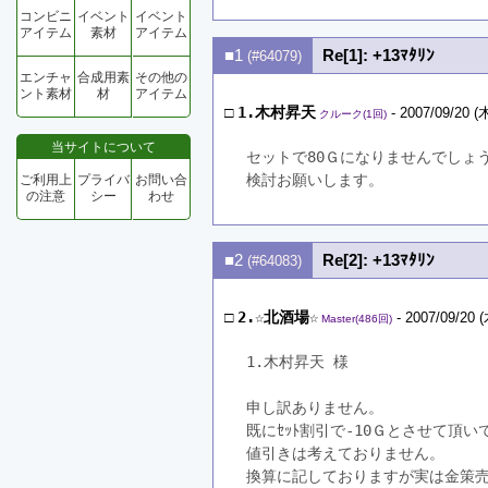
コンビニ
イベント
イベント
アイテム
素材
アイテム
■1
Re[1]: +13ﾏﾀﾘﾝ
(#64079)
エンチャ
合成用素
その他の
ント素材
材
アイテム
□
1.木村昇天
- 2007/09/20 (木
クルーク(1回)
当サイトについて
セットで80Ｇになりませんでしょう
検討お願いします。
ご利用上
プライバ
お問い合
の注意
シー
わせ
■2
Re[2]: +13ﾏﾀﾘﾝ
(#64083)
□
2.☆北酒場☆
- 2007/09/20 (
Master(486回)
1.木村昇天 様
申し訳ありません。
既にｾｯﾄ割引で-10Ｇとさせて頂
値引きは考えておりません。
換算に記しておりますが実は金策