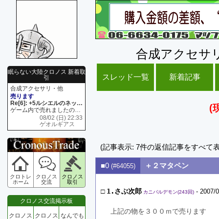
合成アクセサ
眠らない大陸クロノス 新着取
スレッド一覧
新着記事
引
合成アクセサリ・他
売ります
Re[6]: +5ルシエルのネックレス
(
ゲーム内で売れましたので 在庫がネク1 リング4 となります リングのお値段は80G といたします
08/02 (日) 22:33
ゲオルギアス
(記事表示: 7件の返信記事をすべて
■0
＋２マタペン
(#64055)
クロトレ
クロノス
クロノス
ホーム
交流
取引
□
1.さぶ次郎
- 2007/0
カニバルデモン(243回)
クロノス交流掲示板
上記の物を３００ｍで売ります
クロノス
クロノス
なんでも