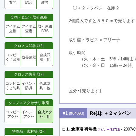
質問
総合
雑談
　①＋２マタペン　在庫２
交換・査定・取引連絡
2個購入ですと５５０ｍで売ります
アイテム
アイテム
取引連絡
交換
査定
BBS
取引鯖・ラピスorアリーナ
クロノス武器 取引
取引時間
コンビニ
合成武
成長武器
　　 （火・木・土　5時～14時ま
くじ武器
器・他
　　 （水・金・日　15時～24時）
クロノス防具 取引
コンビニ
イベント
合成防
くじ防具
防具
具・他
区分:[売ります]　
クロノスアクセサリ 取引
コンビニ
イベント
合成アク
■1
Re[1]: ＋２マタペン
(#64093)
アクセ
アクセ
セ・他
□
1.倉庫君初号機
- 2007/0
スピナー(327回)
特殊品・素材等 取引