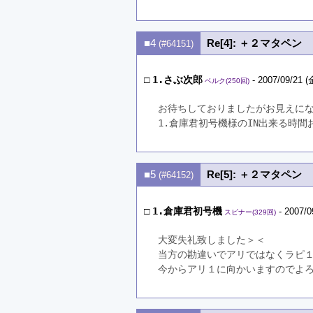
■4
Re[4]: ＋２マタペン
(#64151)
□
1.さぶ次郎
- 2007/09/21 (
ベルク(250回)
お待ちしておりましたがお見えに
1.倉庫君初号機様のIN出来る時
■5
Re[5]: ＋２マタペン
(#64152)
□
1.倉庫君初号機
- 2007/0
スピナー(329回)
大変失礼致しました＞＜
当方の勘違いでアリではなくラピ
今からアリ１に向かいますのでよ