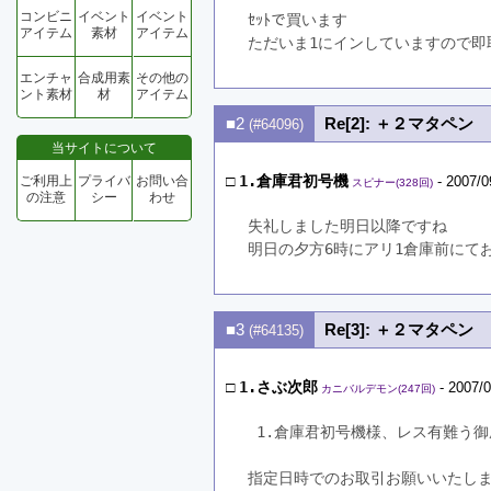
コンビニ
イベント
イベント
ｾｯﾄで買います
アイテム
素材
アイテム
ただいま1にインしていますので即
エンチャ
合成用素
その他の
ント素材
材
アイテム
■2
Re[2]: ＋２マタペン
(#64096)
当サイトについて
□
1.倉庫君初号機
ご利用上
プライバ
お問い合
- 2007/0
スピナー(328回)
の注意
シー
わせ
失礼しました明日以降ですね
明日の夕方6時にアリ1倉庫前にて
■3
Re[3]: ＋２マタペン
(#64135)
□
1.さぶ次郎
- 2007/0
カニバルデモン(247回)
 1.倉庫君初号機様、レス有難う
指定日時でのお取引お願いいたし