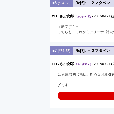
■6
Re[6]: ＋２マタペン
(#64153)
□
1.さぶ次郎
- 2007/09/21 (
ベルク(251回)
了解です＾＾
こちらも、これからアリーナ1鯖城
■7
Re[7]: ＋２マタペン
(#64155)
□
1.さぶ次郎
- 2007/09/21 (
ベルク(252回)
1.倉庫君初号機様、即応なお取引
〆ます