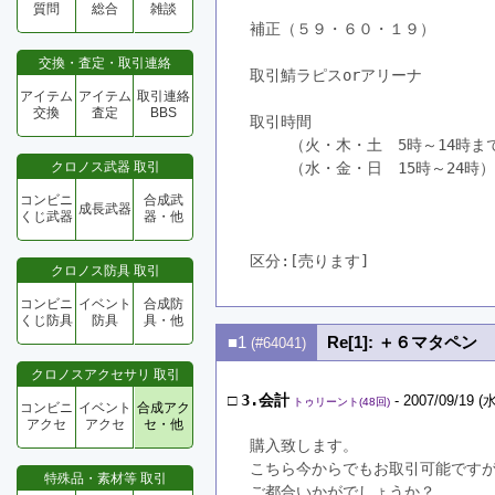
質問
総合
雑談
補正（５９・６０・１９）
交換・査定・取引連絡
取引鯖ラピスorアリーナ
アイテム
アイテム
取引連絡
交換
査定
BBS
取引時間
　　 （火・木・土　5時～14時ま
クロノス武器 取引
　　 （水・金・日　15時～24時）
コンビニ
合成武
成長武器
くじ武器
器・他
区分:[売ります]　
クロノス防具 取引
コンビニ
イベント
合成防
くじ防具
防具
具・他
■1
Re[1]: ＋６マタペン
(#64041)
クロノスアクセサリ 取引
□
3.会計
- 2007/09/19 (水
トゥリーント(48回)
コンビニ
イベント
合成アク
アクセ
アクセ
セ・他
購入致します。
こちら今からでもお取引可能です
特殊品・素材等 取引
ご都合いかがでしょうか？