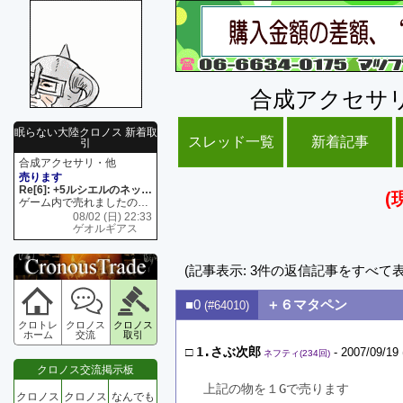
合成アクセサ
眠らない大陸クロノス 新着取
スレッド一覧
新着記事
引
合成アクセサリ・他
売ります
Re[6]: +5ルシエルのネックレス
(
ゲーム内で売れましたので 在庫がネク1 リング4 となります リングのお値段は80G といたします
08/02 (日) 22:33
ゲオルギアス
(記事表示: 3件の返信記事をすべて
■0
＋６マタペン
(#64010)
クロトレ
クロノス
クロノス
ホーム
交流
取引
□
1.さぶ次郎
- 2007/09/19 
ネフティ(234回)
クロノス交流掲示板
上記の物を１Gで売ります
クロノス
クロノス
なんでも