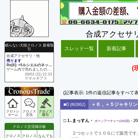
合成アクセサ
眠らない大陸クロノス 新着取
スレッド一覧
新着記事
引
合成アクセサリ・他
売ります
Re[6]: +5ルシエルのネックレス
(
ゲーム内で売れましたので 在庫がネク1 リング4 となります リングのお値段は80G といたします
08/02 (日) 22:33
ゲオルギアス
(記事表示: 1件の返信記事をすべて
■0
＋６，＋５ジャキリン
(#63952)
クロトレ
クロノス
クロノス
ホーム
交流
取引
□
1.まっすん・
- 20
ボーンアーチャー(183回)
クロノス交流掲示板
 ２つセットで１０Ｇにて販売です
クロノス
クロノス
なんでも