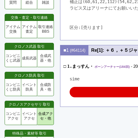
補正は(60,61,22,112)(54,62,
質問
総合
雑談
ラピス又はアリーナにてお願いい
交換・査定・取引連絡
アイテム
アイテム
取引連絡
区分:[売ります]　
交換
査定
BBS
クロノス武器 取引
■1
Re[1]: ＋６，＋５
(#64114)
コンビニ
合成武
成長武器
くじ武器
器・他
□
1.まっすん・
- 20
ボーンアーチャー(184回)
クロノス防具 取引
sime
コンビニ
イベント
合成防
くじ防具
防具
具・他
クロノスアクセサリ 取引
コンビニ
イベント
合成アク
アクセ
アクセ
セ・他
特殊品・素材等 取引