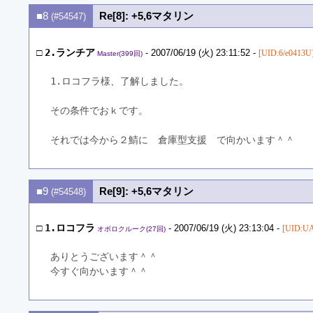
■8
Re[8]: +5,6マタリン
(#54547)
□
2.ランチア
- 2007/06/19 (火) 23:11:52 -
[UID:6/e0413U
Master(399回)
1.ロコフラ様、了解しました。
その条件でおｋです。
それでは今から２鯖に　倉庫型支援　で向かいます＾＾
■9
Re[9]: +5,6マタリン
(#54548)
□
1.ロコフラ
- 2007/06/19 (火) 23:13:04 -
[UID:UA
オボロクルーク(27回)
ありとうございます＾＾
今すぐ向かいます＾＾