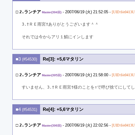
□
2.ランチア
- 2007/06/19 (火) 21:52:05 -
[UID:6/e0413U
Master(394回)
3.†ＲＥ雨宮†ありがとうございます＾＾
それでは今からアリ１鯖にインします
■3
Re[3]: +5,6マタリン
(#54530)
□
2.ランチア
- 2007/06/19 (火) 21:58:00 -
[UID:6/e0413U
Master(395回)
すいません、3.†ＲＥ雨宮†様のことを↑で呼び捨てにして
■4
Re[4]: +5,6マタリン
(#54531)
□
2.ランチア
- 2007/06/19 (火) 22:02:56 -
[UID:6/e0413U
Master(396回)