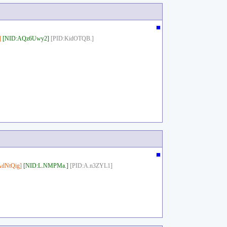
■
]
[NID:AQz6Uwy2]
[PID:KidOTQB.]
■
dNtQig]
[NID:L.NMPMa.]
[PID:A.n3ZYL1]