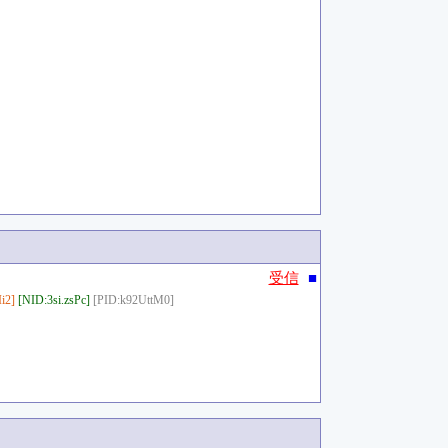
。
■
受信
i2]
[NID:3si.zsPc]
[PID:k92UttM0]