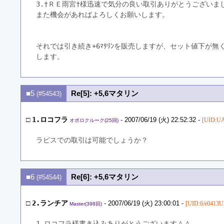
3.†ＲＥ雨宮†様迅速で気分の良い取引ありがとうございま
また機会があればよろしくお願いします。
それでは引き続き+6ﾏﾀﾘﾝを販売しますが、セット値下が無
します。
■5
Re[5]: +5,6マタリン
(#54543)
□
1.ロコフラ
- 2007/06/19 (火) 22:52:32 -
[UID:UA
オボロクルーク(25回)
ラピスでの取引は可能でしょうか？
■6
Re[6]: +5,6マタリン
(#54544)
□
2.ランチア
- 2007/06/19 (火) 23:00:01 -
[UID:6/e0413U
Master(398回)
1.ロコフラ様書き込みありがとうございます＾＾