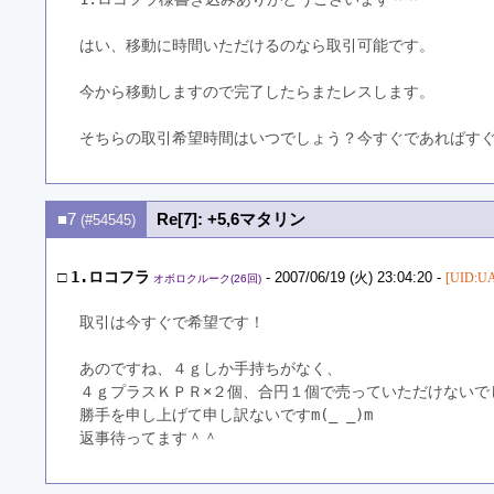
はい、移動に時間いただけるのなら取引可能です。
今から移動しますので完了したらまたレスします。
そちらの取引希望時間はいつでしょう？今すぐであればす
■7
Re[7]: +5,6マタリン
(#54545)
□
1.ロコフラ
- 2007/06/19 (火) 23:04:20 -
[UID:UA
オボロクルーク(26回)
取引は今すぐで希望です！
あのですね、４ｇしか手持ちがなく、
４ｇプラスＫＰＲ×２個、合円１個で売っていただけないで
勝手を申し上げて申し訳ないですm(_ _)m
返事待ってます＾＾