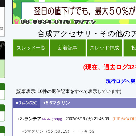
引
庫がネク1 リング4 となります リングのお値段は80G といたします
33
合成アクセサリ・その他の
スレッド一覧
新着記事
スレッド作成
(現在、過去ログ32
現行ログへ戻
(記事表示: 10件の返信記事をすべて表示しています)
■0
+5,6マタリン
(#54526)
□
2.ランチア
- 2007/06/19 (火) 21:46:09 -
[UID:6/e0413U
Master(393回)
+5マタリン（55,59,19）・・・4.5G