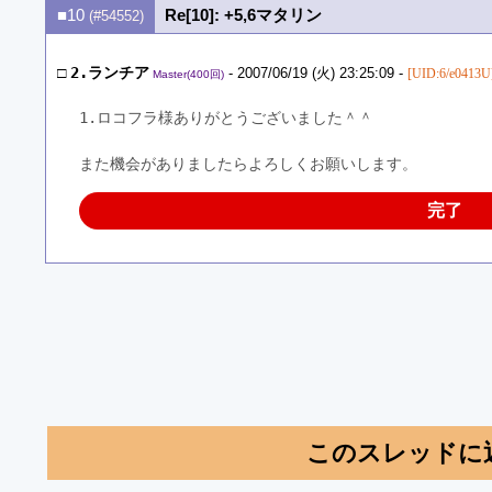
■10
Re[10]: +5,6マタリン
(#54552)
□
2.ランチア
- 2007/06/19 (火) 23:25:09 -
[UID:6/e0413U
Master(400回)
1.ロコフラ様ありがとうございました＾＾
また機会がありましたらよろしくお願いします。
完了
このスレッドに