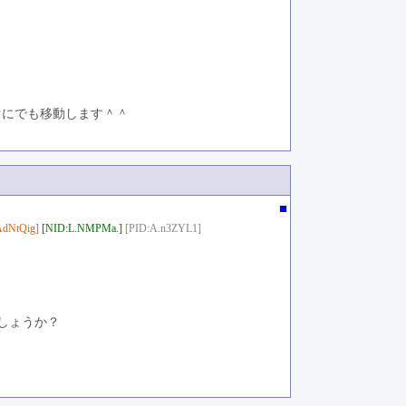
ぐにでも移動します＾＾
■
dNtQig]
[NID:L.NMPMa.]
[PID:A.n3ZYL1]
しょうか？