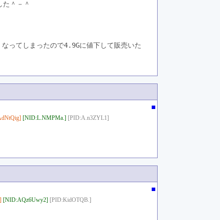
した＾－＾
くなってしまったので4.9Gに値下して販売いた
■
dNtQig]
[NID:L.NMPMa.]
[PID:A.n3ZYL1]
■
]
[NID:AQz6Uwy2]
[PID:KidOTQB.]