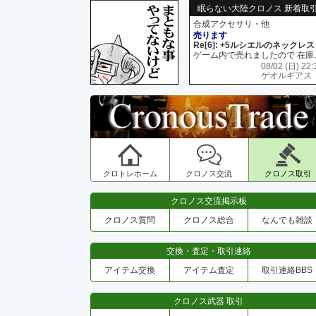
眠らない大陸クロノス 新着取
合成アクセサリ・他
売ります
Re[6]: +5ルシエルのネックレス
ゲーム内で売れましたので 在
08/02 (日) 22:
ゲオルギアス
クロトレホーム
クロノス交流
クロノス取引
クロノス交流掲示板
クロノス質問
クロノス総合
なんでも雑談
交換・査定・取引連絡
アイテム交換
アイテム査定
取引連絡BBS
クロノス武器 取引