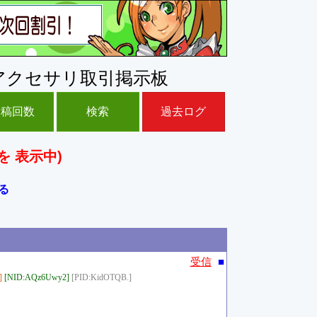
アクセサリ取引掲示板
投稿回数
検索
過去ログ
を 表示中)
る
■
受信
]
[NID:AQz6Uwy2]
[PID:KidOTQB.]