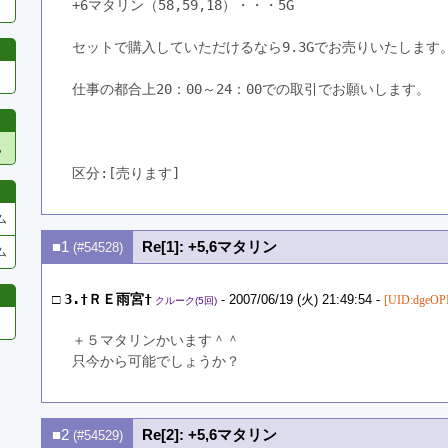
+6マタリン（58,59,18）・・・5G
セットで購入していただけるなら9.3Gでお売りいたします
仕事の都合上20：00～24：00での取引でお願いします。
他
区分:[売ります]　
ム
■1
Re[1]: +5,6マタリン
(#54528)
ム
□
3.†ＲＥ雨宮†
- 2007/06/19 (火) 21:49:54 -
[UID:dgeOPI
クルーク(5回)
＋５マタリンかいます＾＾
只今から可能でしょうか？
■2
Re[2]: +5,6マタリン
(#54529)