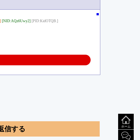
■
]
[NID:AQz6Uwy2]
[PID:KidOTQB.]
ホーム
返信する