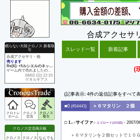
合成アクセサ
眠らない大陸クロノス 新着取
スレッド一覧
新着記事
引
合成アクセサリ・他
売ります
Re[6]: +5ルシエルのネックレス
(
ゲーム内で売れましたので 在庫がネク1 リング4 となります リングのお値段は80G といたします
08/02 (日) 22:33
ゲオルギアス
(記事表示: 4件の返信記事をすべて
■0
＋６マタリン ２個
(#54443)
クロトレ
クロノス
クロノス
ホーム
交流
取引
□
1.☆サイファ☆
- 2007/0
エゴロード(203回)
クロノス交流掲示板
＋６マタリンを２個セットで１０
クロノス
クロノス
なんでも