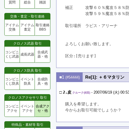
質問
総合
雑談
補正　　　攻撃６０％魔攻５８％
　　　　　攻撃５９％魔攻５８％
交換・査定・取引連絡
アイテム
アイテム
取引連絡
取引場所　ラピス・アリーナ
交換
査定
BBS
クロノス武器 取引
よろしくお願い致します。
コンビニ
合成武
成長武器
区分:[売ります]　
くじ武器
器・他
クロノス防具 取引
■1
Re[1]: ＋６マタリン
(#54444)
コンビニ
イベント
合成防
くじ防具
防具
具・他
□
2.皮
- 2007/06/19 (火) 00:5
クルーク(8回)
クロノスアクセサリ 取引
購入を希望します。
コンビニ
イベント
合成アク
今からお取引可能でしょうか？
アクセ
アクセ
セ・他
特殊品・素材等 取引