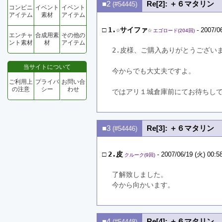
■2
Re[2]: ＋６マタリン
(#54445)
コンビニ
イベント
イベント
アイテム
素材
アイテム
□
1.☆サイファ☆
- 2007/0
エゴロード(204回)
エンチャ
合成用素
その他の
ント素材
材
アイテム
2.皮様、ご購入ありがとうござい
当サイトについて
今からでも大丈夫ですよ。
ご利用上
プライバ
お問い合
の注意
シー
わせ
ではアリ１城倉庫前にてお待ちし
■3
Re[3]: ＋６マタリン
(#54446)
□
2.皮
- 2007/06/19 (火) 00:5
クルーク(9回)
了解致しました。
今から向かいます。
■4
Re[4]: ＋６マタリン
(#54448)