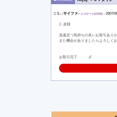
□
1.☆サイファ☆
- 2007/0
エゴロード(205回)
2.皮様
迅速且つ気持ちの良いお取引あり
また機会がありましたらよろしく
お取引完了　　　〆