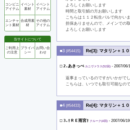
コンビニ
イベント
イベント
よろしくお願いします
アイテム
素材
アイテム
時間と取引鯖の方お願いします
こちらは１１２転生バルで向かい
エンチャ
合成用素
その他の
担保ありませんので、メインでの
ント素材
材
アイテム
よろしくお願いします
当サイトについて
ご利用上
プライバ
お問い合
■3
Re[3]: マタリン＋
(#54415)
の注意
シー
わせ
□
2.あきっぺ
- 2007/06/
カニヴァラス(52回)
返事まっているのですがいかがで
こちらは、いつでも取引可能なの
■4
Re[4]: マタリン＋
(#54433)
□
3.†ＲＥ雨宮†
- 2007/06/19
クルーク(4回)