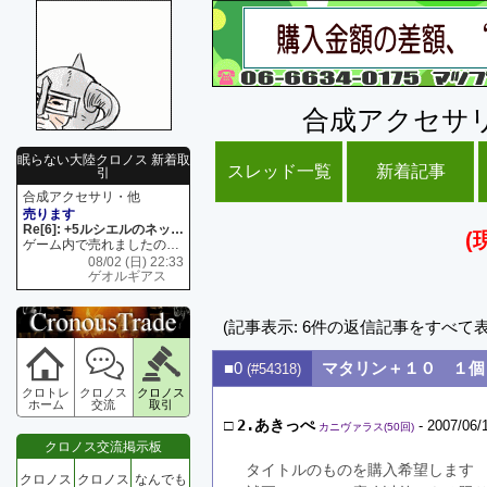
合成アクセサ
眠らない大陸クロノス 新着取
スレッド一覧
新着記事
引
合成アクセサリ・他
売ります
Re[6]: +5ルシエルのネックレス
(
ゲーム内で売れましたので 在庫がネク1 リング4 となります リングのお値段は80G といたします
08/02 (日) 22:33
ゲオルギアス
(記事表示: 6件の返信記事をすべて
■0
マタリン＋１０ １個
(#54318)
クロトレ
クロノス
クロノス
ホーム
交流
取引
□
2.あきっぺ
- 2007/06/
カニヴァラス(50回)
クロノス交流掲示板
タイトルのものを購入希望します
クロノス
クロノス
なんでも