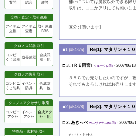
補正については魔攻以外できる限
質問
総合
雑談
取引は、コエかアリにてお願いし
交換・査定・取引連絡
アイテム
アイテム
取引連絡
区分:[買います]　
交換
査定
BBS
クロノス武器 取引
■1
Re[1]: マタリン＋
(#54375)
コンビニ
合成武
成長武器
くじ武器
器・他
□
3.†ＲＥ雨宮†
- 2007/06/18
クルーク(2回)
クロノス防具 取引
３５Ｇでお売りしたいのですが、
コンビニ
イベント
合成防
それでもよろしければお売りしま
くじ防具
防具
具・他
クロノスアクセサリ 取引
■2
Re[2]: マタリン＋
(#54378)
コンビニ
イベント
合成アク
アクセ
アクセ
セ・他
□
2.あきっぺ
- 2007/06/
カニヴァラス(51回)
特殊品・素材等 取引
かまいません