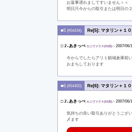
お返事遅れましてすいません＞＜
明日只今からの取引または明日の
■5
Re[5]: マタリン＋
(#54434)
□
2.あきっぺ
- 2007/06/
カニヴァラス(53回)
今からでしたらアリ１鯖城倉庫前
おまちしております
■6
Re[6]: マタリン＋
(#54450)
□
2.あきっぺ
- 2007/06/
カニヴァラス(54回)
気持ちの良い取引ありがとうござ
〆ます