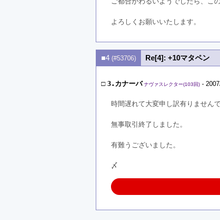
ご都合がわるいようでしたら、こ
よろしくお願いいたします。
■4
Re[4]: +10マタペン
(#53706)
□
3.カナーバ
- 2007
ナヴァスレクター(103回)
時間遅れて大変申し訳有りません
無事取引終了しました。
有難うございました。
〆