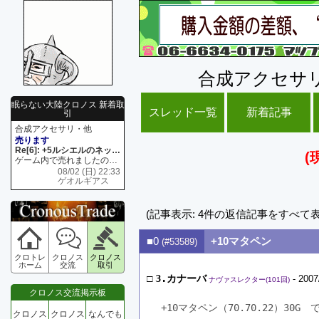
合成アクセサ
眠らない大陸クロノス 新着取
スレッド一覧
新着記事
引
合成アクセサリ・他
売ります
Re[6]: +5ルシエルのネックレス
(
ゲーム内で売れましたので 在庫がネク1 リング4 となります リングのお値段は80G といたします
08/02 (日) 22:33
ゲオルギアス
(記事表示: 4件の返信記事をすべて
■0
+10マタペン
(#53589)
クロトレ
クロノス
クロノス
ホーム
交流
取引
□
3.カナーバ
- 2007
ナヴァスレクター(101回)
クロノス交流掲示板
+10マタペン（70.70.22）30G
クロノス
クロノス
なんでも