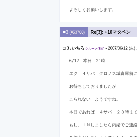
よろしくお願いします。
■3
Re[3]: +10マタペン
(#53700)
□
3.いちろ
- 2007/06/12 (火) 
クルーク(3回)
6/12　本日　21時
エク　４サバ　クロノス城倉庫前
お待ちしておりましたが
こられない　ようですね。
本日であれば　４サバ　２３時ま
もし、ＩＮしましたら内緒でご連