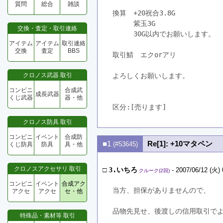
質問
総合
雑談
換算　+20祝合3.8G　
　　　紫玉3G　
交換・査定・取引連絡
　　　30G以内でお願いします。
アイテム
アイテム
取引連絡
交換
査定
BBS
取引鯖　エクorアリ
クロノス武器 取引
よろしくお願いします。
コンビニ
合成武
成長武器
くじ武器
器・他
区分:[売ります]　
クロノス防具 取引
コンビニ
イベント
合成防
■1
Re[1]: +10マタペン
(#53645)
くじ防具
防具
具・他
クロノスアクセサリ 取引
□
3.いちろ
- 2007/06/12 (火) 
クルーク(2回)
コンビニ
イベント
合成アク
当方、担保がありませんので、
アクセ
アクセ
セ・他
品物先見せ、後渡しの信用取引で
特殊品・素材等 取引