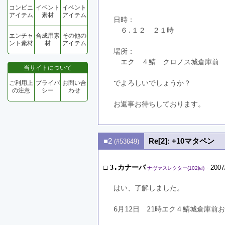
コンビニ
イベント
イベント
アイテム
素材
アイテム
日時：
　６.１２　２１時　
エンチャ
合成用素
その他の
ント素材
材
アイテム
場所：
　エク　４鯖　クロノス城倉庫前
当サイトについて
でよろしいでしょうか？
ご利用上
プライバ
お問い合
の注意
シー
わせ
お返事お待ちしております。
■2
Re[2]: +10マタペン
(#53649)
□
3.カナーバ
- 2007
ナヴァスレクター(102回)
はい、了解しました。
6月12日　21時エク４鯖城倉庫前