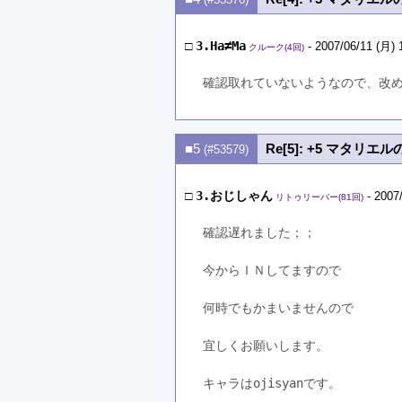
□
3.Ha≠Ma
- 2007/06/11 (月) 
クルーク(4回)
確認取れていないようなので、改め
■5
Re[5]: +5 マタリエ
(#53579)
□
3.おじしゃん
- 2007
リトゥリーバー(81回)
確認遅れました；；
今からＩＮしてますので
何時でもかまいませんので
宜しくお願いします。
キャラはojisyanです。