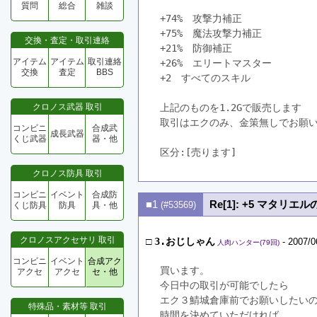
質問
総合
雑談
+74%　攻撃力補正
+75%　魔法攻撃力補正
交換・査定・取引連絡
+21%　防御補正
アイテム
アイテム
取引連絡
+26%　エリートマスター
交換
査定
BBS
+2　すべてのスキル
クロノス武器 取引
上記のものを1.2Gで販売します
取引はエクのみ、金策無しでお願
コンビニ
合成武
成長武器
くじ武器
器・他
区分:[売ります]　
クロノス防具 取引
コンビニ
イベント
合成防
■1
Re[1]: +5 マタリエ
(#53569)
くじ防具
防具
具・他
クロノスアクセサリ 取引
□
3.おじしゃん
- 2007/0
人肉ハンター(79回)
コンビニ
イベント
合成アク
買います。
アクセ
アクセ
セ・他
今日中の取引が可能でしたら
エク３鯖城倉庫前でお願いしたい
特殊品・素材等 取引
時間を決めていただければ