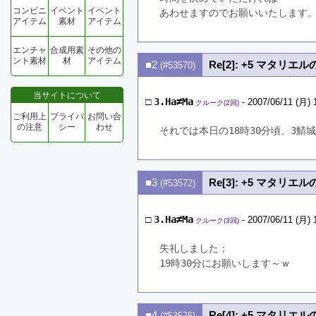
コンビニ
イベント
イベント
あわせますのでお願いいたします
アイテム
素材
アイテム
エンチャ
合成用素
その他の
ント素材
材
アイテム
■2
Re[2]: +5 マタリエ
(#53570)
当サイトについて
□
3.Ha≠Ma
- 2007/06/11 (月) 
クルーク(2回)
ご利用上
プライバ
お問い合
の注意
シー
わせ
それでは本日の18時30分頃、3鯖
■3
Re[3]: +5 マタリエ
(#53572)
□
3.Ha≠Ma
- 2007/06/11 (月) 
クルーク(3回)
失礼しました；
19時30分にお願いします～ｗ
■4
Re[4]: +5 マタリエ
(#53576)