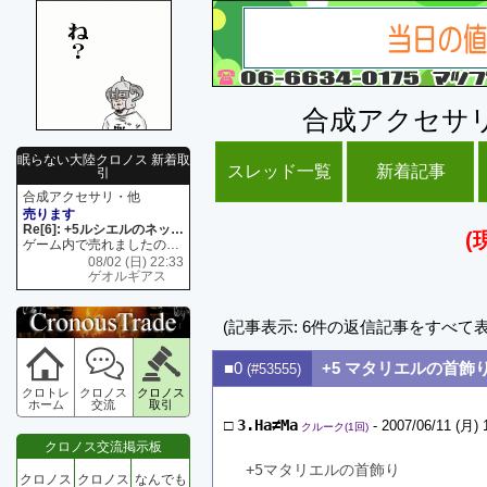
合成アクセサ
眠らない大陸クロノス 新着取
スレッド一覧
新着記事
引
合成アクセサリ・他
売ります
Re[6]: +5ルシエルのネックレス
(
ゲーム内で売れましたので 在庫がネク1 リング4 となります リングのお値段は80G といたします
08/02 (日) 22:33
ゲオルギアス
(記事表示: 6件の返信記事をすべて
■0
+5 マタリエルの首飾
(#53555)
クロトレ
クロノス
クロノス
ホーム
交流
取引
□
3.Ha≠Ma
- 2007/06/11 (月) 
クルーク(1回)
クロノス交流掲示板
+5マタリエルの首飾り
クロノス
クロノス
なんでも