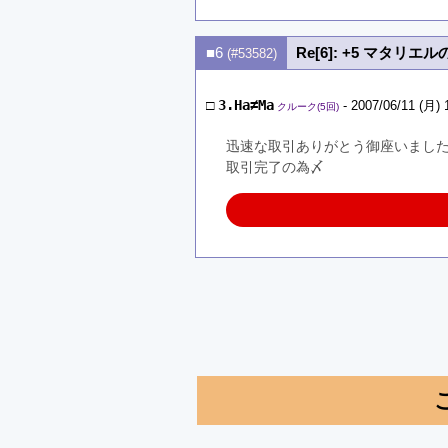
■6
Re[6]: +5 マタリエ
(#53582)
□
3.Ha≠Ma
- 2007/06/11 (月) 
クルーク(5回)
迅速な取引ありがとう御座いましたm
取引完了の為〆