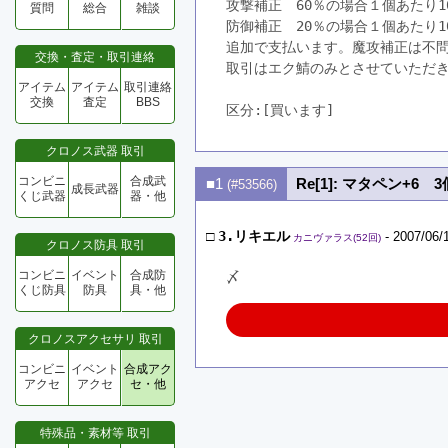
攻撃補正　60％の場合１個あたり10
質問
総合
雑談
防御補正　20％の場合１個あたり10
追加で支払います。魔攻補正は不
交換・査定・取引連絡
取引はエク鯖のみとさせていただき
アイテム
アイテム
取引連絡
交換
査定
BBS
区分:[買います]　
クロノス武器 取引
コンビニ
合成武
■1
Re[1]: マタペン+6 
(#53566)
成長武器
くじ武器
器・他
□
3.リキエル
- 2007/06/
カニヴァラス(52回)
クロノス防具 取引
コンビニ
イベント
合成防
〆
くじ防具
防具
具・他
クロノスアクセサリ 取引
コンビニ
イベント
合成アク
アクセ
アクセ
セ・他
特殊品・素材等 取引