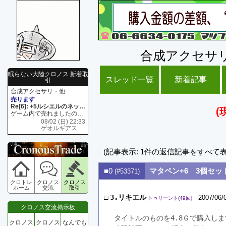
合成アクセサ
眠らない大陸クロノス 新着取
スレッド一覧
新着記事
引
合成アクセサリ・他
売ります
Re[6]: +5ルシエルのネックレス
(
ゲーム内で売れましたので 在庫がネク1 リング4 となります リングのお値段は80G といたします
08/02 (日) 22:33
ゲオルギアス
(記事表示: 1件の返信記事をすべて
■0
マタペン+6 3個セッ
(#53371)
クロトレ
クロノス
クロノス
ホーム
交流
取引
□
3.リキエル
- 2007/06/
トゥリーント(49回)
クロノス交流掲示板
タイトルのものを4.8Ｇで購入しま
クロノス
クロノス
なんでも