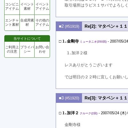
コンビニ
イベント
イベント
取引場所はラピス１サバでよろし
アイテム
素材
アイテム
エンチャ
合成用素
その他の
ント素材
材
アイテム
■2
Re[2]: マタペン＋１１
(#51919)
当サイトについて
□
1.金剛寺
- 2007/05/24
ミュータニオ(350回)
ご利用上
プライバ
お問い合
の注意
シー
わせ
 1.加洋２様
レスありがとうございます
では明日の２２時に宜しくお願い
■3
Re[3]: マタペン＋１１
(#51920)
□
1.加洋２
- 2007/05/24 (木) 
クルーク(2回)
金剛寺様