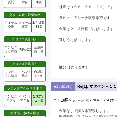
質問
総合
雑談
補正は（６８　６８　２３）です
交換・査定・取引連絡
ラピス・アリーナ取引希望です
アイテム
アイテム
取引連絡
交換
査定
BBS
金策は２～３日程でお願いします
クロノス武器 取引
宜しくお願いします
コンビニ
合成武
成長武器
くじ武器
器・他
クロノス防具 取引
区分:[売ります]　
コンビニ
イベント
合成防
くじ防具
防具
具・他
■1
Re[1]: マタペン＋１１
(#51918)
クロノスアクセサリ 取引
コンビニ
イベント
合成アク
□
1.加洋２
- 2007/05/24 (木) 
アクセ
アクセ
セ・他
クルーク(1回)
金策なしで購入希望致します。
特殊品・素材等 取引
取引時間は２２時～２４時の間で