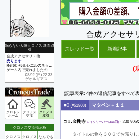
合成アクセサ
眠らない大陸クロノス 新着取
スレッド一覧
新着記事
引
合成アクセサリ・他
売ります
Re[6]: +5ルシエルのネックレス
(
ゲーム内で売れましたので 在庫がネク1 リング4 となります リングのお値段は80G といたします
08/02 (日) 22:33
ゲオルギアス
(記事表示: 4件の返信記事をすべて
■0
マタペン＋１１
(#51908)
クロトレ
クロノス
クロノス
ホーム
交流
取引
□
1.金剛寺
- 2007/05/
レイクリーパー(344回)
クロノス交流掲示板
 タイトルの物を３０Ｇでお売りし
クロノス
クロノス
なんでも