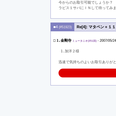
今からのお取引可能でしょうか？
ラピス１サバにＩＮして待ってみ
■4
Re[4]: マタペン＋１１
(#51923)
□
1.金剛寺
- 2007/05/24
ミュータニオ(351回)
 1.加洋２様
迅速で気持ちのよいお取引ありが