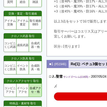
+1（攻40%・魔39%・防17%・AL
質問
総合
雑談
+1（攻40%・魔39%・防17%・AL
+3（攻45%・魔45%・防16%・AL
交換・査定・取引連絡
アイテム
アイテム
取引連絡
以上3点をセットで1Gで販売します
交換
査定
BBS
取引サーバーはコエリス又はアリ
クロノス武器 取引
宜しくお願いします。
コンビニ
合成武
成長武器
区分:[売ります]　
くじ武器
器・他
クロノス防具 取引
■1
Re[1]: ペチュ3個セッ
(#51946)
コンビニ
イベント
合成防
くじ防具
防具
具・他
□
2.聖雪
- 2007/05/24
サンドゴーレム(118回)
クロノスアクセサリ 取引
〆
コンビニ
イベント
合成アク
アクセ
アクセ
セ・他
特殊品・素材等 取引