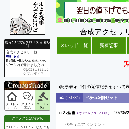
合成アクセサ
眠らない大陸クロノス 新着取
スレッド一覧
新着記事
引
合成アクセサリ・他
売ります
Re[6]: +5ルシエルのネックレス
(
ゲーム内で売れましたので 在庫がネク1 リング4 となります リングのお値段は80G といたします
08/02 (日) 22:33
ゲオルギアス
(記事表示: 1件の返信記事をすべて
■0
ペチュ3個セット
(#51834)
クロトレ
クロノス
クロノス
ホーム
交流
取引
□
2.聖雪
- 2007/05/2
ナヴァスレクター(104回)
クロノス交流掲示板
ペチュニアペンダント
クロノス
クロノス
なんでも