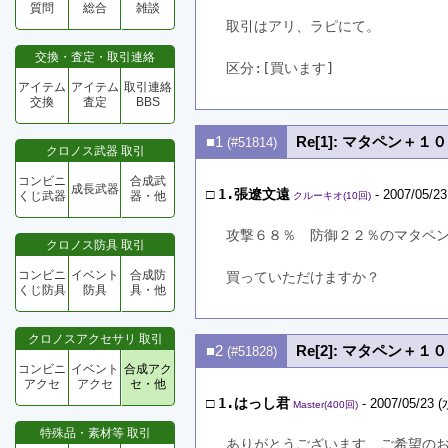
質問
総合
雑談
取引はアリ、ラピにて。
交換・査定・取引連絡
区分:[買います]　
アイテム
アイテム
取引連絡
交換
査定
BBS
■1
Re[1]: マタペン＋
(#51814)
クロノス武器 取引
コンビニ
合成武
成長武器
□
1.張遼文遠
- 2007/05/23
くじ武器
器・他
クルーキオ(10回)
攻撃６８％　防御２２％のマタペ
クロノス防具 取引
コンビニ
イベント
合成防
買っていただけますか？
くじ防具
防具
具・他
クロノスアクセサリ 取引
■2
Re[2]: マタペン＋
(#51828)
コンビニ
イベント
合成アク
アクセ
アクセ
セ・他
□
1.はっし君
- 2007/05/23 (
Master(400回)
特殊品・素材等 取引
ありがとうございます、ご希望の