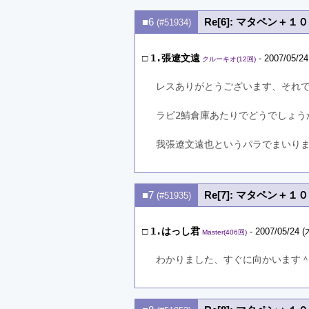
■6
Re[6]: マタペン＋
(#51934)
□
1.張遼文遠
- 2007/05/24
クルーキオ(12回)
レスありがとうございます、それ
ラピ2鯖倉庫あたりでどうでしょう
我張遼文遠也というパラでまいります
■7
Re[7]: マタペン＋
(#51935)
□
1.はっし君
- 2007/05/24 (
Master(406回)
わかりました、すぐに向かいます