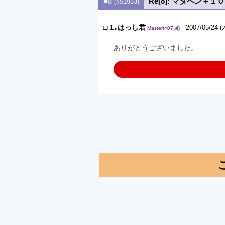
■8
Re[8]: マタペン＋
(#51953)
□
1.はっし君
- 2007/05/24 (
Master(407回)
ありがとうございました。