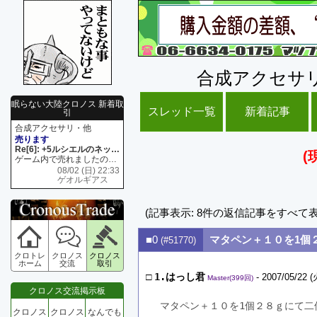
合成アクセサ
眠らない大陸クロノス 新着取
スレッド一覧
新着記事
引
合成アクセサリ・他
売ります
Re[6]: +5ルシエルのネックレス
(
ゲーム内で売れましたので 在庫がネク1 リング4 となります リングのお値段は80G といたします
08/02 (日) 22:33
ゲオルギアス
(記事表示: 8件の返信記事をすべて
■0
マタペン＋１０を1個
(#51770)
クロトレ
クロノス
クロノス
ホーム
交流
取引
□
1.はっし君
- 2007/05/22 (
Master(399回)
クロノス交流掲示板
マタペン＋１０を1個２８ｇにて二
クロノス
クロノス
なんでも