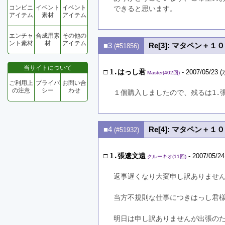
コンビニ
イベント
イベント
できると思います。
アイテム
素材
アイテム
エンチャ
合成用素
その他の
ント素材
材
アイテム
■3
Re[3]: マタペン＋
(#51856)
当サイトについて
□
1.はっし君
- 2007/05/23 (
Master(402回)
ご利用上
プライバ
お問い合
の注意
シー
わせ
１個購入しましたので、残るは1.
■4
Re[4]: マタペン＋
(#51932)
□
1.張遼文遠
- 2007/05/24
クルーキオ(11回)
返事遅くなり大変申し訳ありませ
当方不規則な仕事につきはっし君
明日は申し訳ありませんが出張の