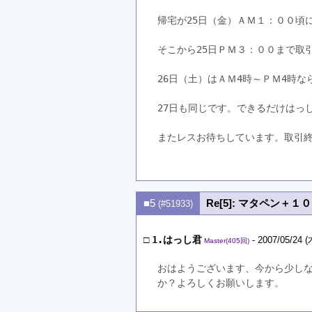
帰宅が25日（金）ＡＭ１：００頃
そこから25日ＰＭ３：００まで取
26日（土）はＡＭ4時～ＰＭ4時な
27日も同じです。できるだけはっ
またレスお待ちしています。取引終了
■5
Re[5]: マタペン＋
(#51933)
□
1.はっし君
- 2007/05/24 (
Master(405回)
おはようございます、今から少しな
か？よろしくお願いします。