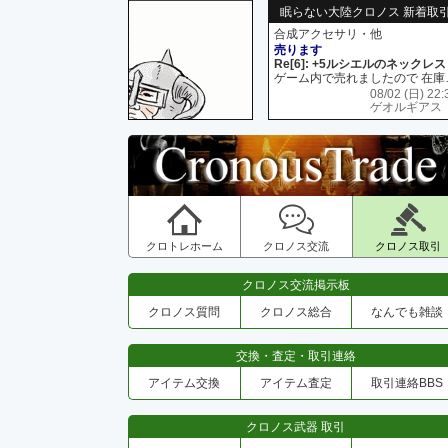
眠らない大陸クロノス 新着取
合成アクセサリ・他
売ります
Re[6]: +5ルシエルのネックレス
ゲーム内で売れましたので 在
08/02 (日) 22:
ゲオルギアス
クロトレホーム
クロノス交流
クロノス取引
クロノス交流掲示板
クロノス質問
クロノス総合
なんでも雑談
交換・査定・取引連絡
アイテム交換
アイテム査定
取引連絡BBS
クロノス武器 取引