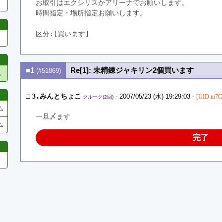
お取引はエクシリスかアリーナでお願いします。
時間指定・場所指定お願いします。
区分:[買います]　
■1
Re[1]: 未精錬ジャキリン2個買います
(#51869)
他
□
3.みんとちょこ
- 2007/05/23 (水) 19:29:03 -
[UID:m7
クルーク(2回)
ム
一旦〆ます
ム
完了