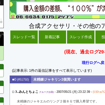
引
庫がネク1 リング4 となります リングのお値段は80G といたします
33
合成アクセサリ・その他の
スレッド一覧
新着記事
スレッド作成
(現在、過去ログ29
現行ログへ戻
(記事表示: 1件の返信記事をすべて表示しています)
■0
未精錬ジャキリン2個買います
(#51750)
□
3.みんとちょこ
- 2007/05/21 (月) 23:22:39 -
[UID:m7
クルーク(1回)
未精錬のジャキエルのリング２個８Ｇで購入希望です。