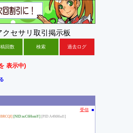
アクセサリ取引掲示板
投稿回数
検索
過去ログ
を 表示中)
る
■
受信
GBRCQI]
[NID:ncC6HomY]
[PID:A49iMsd1]