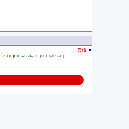
■
受信
GBRCQI]
[NID:ncC6HomY]
[PID:A49iMsd1]