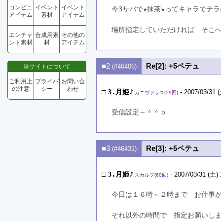
コンビニ
イベント
イベント
今3サバで★抹茶★ってキャラでテ
アイテム
素材
アイテム
場所指定していただければ　そこ
エンチャ
合成用素
その他の
ント素材
材
アイテム
■2
Re[2]: +5ペテュ
(#46406)
当サイトについて
ご利用上
プライバ
お問い合
の注意
シー
わせ
□
3.月姫♪
- 2007/03/31 (
カニヴァラス(59回)
受信設定～＾＾ｂ
■3
Re[3]: +5ペテュ
(#46431)
□
3.月姫♪
- 2007/03/31 (土) 
スカルプ(60回)
今日は１６時～２時まで　お仕事
それ以外の時間で　指定お願いしま