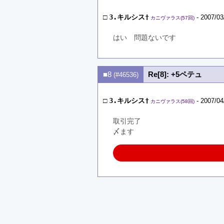
□
3.キルシス†
- 2007/03
カニヴァラス(57回)
はい　問題ないです
■8
Re[8]: +5ペテュ
(#46536)
□
3.キルシス†
- 2007/04
カニヴァラス(58回)
取引完了
〆ます