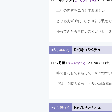
□
3.キルシス†
- 2007/03
カニヴァラス(56回)
上記の内容を見直してみました
とりあえず3時まではINする予定で
帰ってきたら再度レスください　3
■6
Re[6]: +5ペテュ
(#46453)
□
3.月姫♪
- 2007/03/31 (土) 
スカルプ(62回)
時間合わせてもらって　o(*^ω^*
では　２時３０分　４サバ城倉庫
■7
Re[7]: +5ペテュ
(#46477)