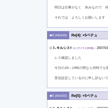
明日は仕事がなく　休みなので　何
それでは　よろしくお願いします
■4
Re[4]: +5ペテュ
(#46448)
□
3.キルシス†
- 2007/03
カニヴァラス(55回)
レス確認しました
今日の20～24時の間なら何時でも
受信設定しているのに申し訳ない
■5
Re[5]: +5ペテュ
(#46450)