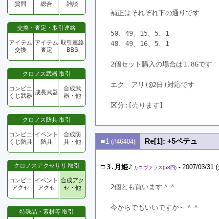
質問
総合
雑談
補正はそれぞれ下の通りです
交換・査定・取引連絡
50、49、15、5、1
アイテム
アイテム
取引連絡
48、49、16、5、1
交換
査定
BBS
2個セット購入の場合は1.8Gです
クロノス武器 取引
エク　アリ(@2日)対応です
コンビニ
合成武
成長武器
くじ武器
器・他
区分:[売ります]　
クロノス防具 取引
コンビニ
イベント
合成防
■1
Re[1]: +5ペテュ
(#46404)
くじ防具
防具
具・他
クロノスアクセサリ 取引
□
3.月姫♪
- 2007/03/31 (
カニヴァラス(58回)
コンビニ
イベント
合成アク
2個とも買います＾＾
アクセ
アクセ
セ・他
今からでもいいですか～＾＾　
特殊品・素材等 取引