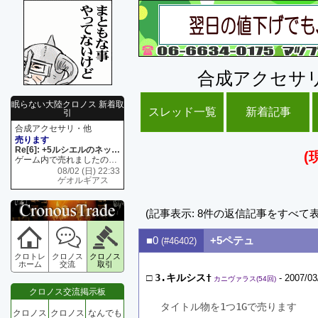
合成アクセサ
眠らない大陸クロノス 新着取
スレッド一覧
新着記事
引
合成アクセサリ・他
売ります
Re[6]: +5ルシエルのネックレス
(
ゲーム内で売れましたので 在庫がネク1 リング4 となります リングのお値段は80G といたします
08/02 (日) 22:33
ゲオルギアス
(記事表示: 8件の返信記事をすべて
■0
+5ペテュ
(#46402)
クロトレ
クロノス
クロノス
ホーム
交流
取引
□
3.キルシス†
- 2007/03
カニヴァラス(54回)
クロノス交流掲示板
タイトル物を1つ1Gで売ります
クロノス
クロノス
なんでも