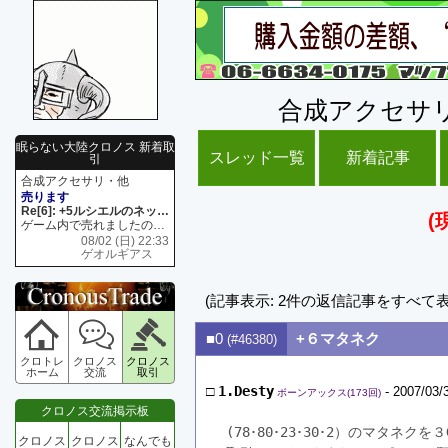
合成アクセサ
眠らない大陸クロノス 新着取
スレッド一覧
新着記事
引
合成アクセサリ・他
売ります
Re[6]: +5ルシエルのネックレス
(
ゲーム内で売れましたので 在庫がネク1 リング4 となります リングのお値段は80G といたします
08/02 (日) 22:33
ゲオルギアス
(記事表示: 2件の返信記事をすべて
■0
+６マタネク
(#46380)
クロトレ
クロノス
クロノス
ホーム
交流
取引
□
1.Desty
- 2007/03/
ボーンアックス(173回)
クロノス交流掲示板
(78･80･23･30･2）のマタネク
クロノス
クロノス
なんでも