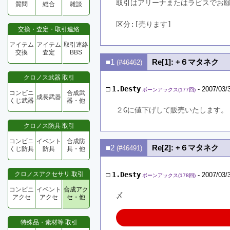
取引はアリーナまたはラピスでお
質問
総合
雑談
区分:[売ります]　
交換・査定・取引連絡
アイテム
アイテム
取引連絡
交換
査定
BBS
■1
Re[1]: +６マタネク
(#46462)
クロノス武器 取引
□
1.Desty
- 2007/03/
ボーンアックス(177回)
コンビニ
合成武
成長武器
くじ武器
器・他
２Gに値下げして販売いたします。
クロノス防具 取引
コンビニ
イベント
合成防
■2
Re[2]: +６マタネク
(#46491)
くじ防具
防具
具・他
クロノスアクセサリ 取引
□
1.Desty
- 2007/03/
ボーンアックス(178回)
コンビニ
イベント
合成アク
〆
アクセ
アクセ
セ・他
特殊品・素材等 取引