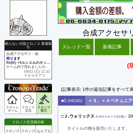
合成アクセサ
眠らない大陸クロノス 新着取
スレッド一覧
新着記事
引
合成アクセサリ・他
売ります
Re[6]: +5ルシエルのネックレス
(
ゲーム内で売れましたので 在庫がネク1 リング4 となります リングのお値段は80G といたします
08/02 (日) 22:33
ゲオルギアス
(記事表示: 1件の返信記事をすべて
■0
＋３、＋４ペチュニア
(#46365)
クロトレ
クロノス
クロノス
ホーム
交流
取引
□
2.ウォリックス
- 20
オボロクルーク(21回)
クロノス交流掲示板
タイトルの物を販売いたします。
クロノス
クロノス
なんでも