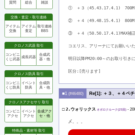
質問
総合
雑談
①　＋３（45.43.17.4.1)　700M
交換・査定・取引連絡
②　＋４（49.48.15.4.1)　800M
アイテム
アイテム
取引連絡
交換
査定
BBS
③　＋４（50.50.17.4.1)MAX補
クロノス武器 取引
コエリス、アリーナにてお願いい
コンビニ
合成武
成長武器
明日以降PM20:00～のお取り引
くじ武器
器・他
区分:[売ります]　
クロノス防具 取引
コンビニ
イベント
合成防
くじ防具
防具
具・他
■1
Re[1]: ＋３、＋４
(#46480)
クロノスアクセサリ 取引
□
2.ウォリックス
- 20
オボロクルーク(25回)
コンビニ
イベント
合成アク
アクセ
アクセ
セ・他
〆。。。
特殊品・素材等 取引