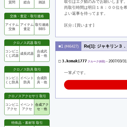
取引はエク鯖のみでお願いします
質問
総合
雑談
尚取引時間は明日１８：００位を
よい返事を待ってます。
交換・査定・取引連絡
アイテム
アイテム
取引連絡
区分:[買います]　
交換
査定
BBS
クロノス武器 取引
■1
Re[1]: ジャキリン
(#46427)
コンビニ
合成武
成長武器
くじ武器
器・他
□
3.komaki777
- 2007/03/31
クルーク(9回)
クロノス防具 取引
一箪〆です。
コンビニ
イベント
合成防
くじ防具
防具
具・他
クロノスアクセサリ 取引
コンビニ
イベント
合成アク
アクセ
アクセ
セ・他
特殊品・素材等 取引