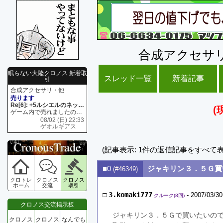
合成アクセサ
眠らない大陸クロノス 新着取
スレッド一覧
新着記事
引
合成アクセサリ・他
売ります
Re[6]: +5ルシエルのネックレス
(
ゲーム内で売れましたので 在庫がネク1 リング4 となります リングのお値段は80G といたします
08/02 (日) 22:33
ゲオルギアス
(記事表示: 1件の返信記事をすべて
■0
ジャキリン３．５Ｇ買
(#46349)
クロトレ
クロノス
クロノス
ホーム
交流
取引
□
3.komaki777
- 2007/03/30
クルーク(8回)
クロノス交流掲示板
ジャキリン３．５Ｇで買いたいの
クロノス
クロノス
なんでも