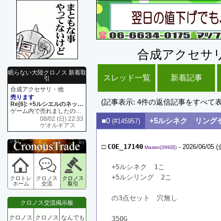
合成アクセサ
眠らない大陸クロノス 新着取
スレッド一覧
新着記事
引
合成アクセサリ・他
売ります
(記事表示: 4件の返信記事をすべて
Re[6]: +5ルシエルのネックレス
ゲーム内で売れましたので 在庫がネク1 リング4 となります リングのお値段は80G といたします
08/02 (日) 22:33
■0
+5ルシネク リング
(#145957)
ゲオルギアス
□
COE_17140
- 2026/06/05 (
Master(399回)
+5ルシネク　1こ
+5ルシリング　2こ
クロトレ
クロノス
クロノス
ホーム
交流
取引
の3点セット　穴無し
クロノス交流掲示板
クロノス
クロノス
なんでも
350G　