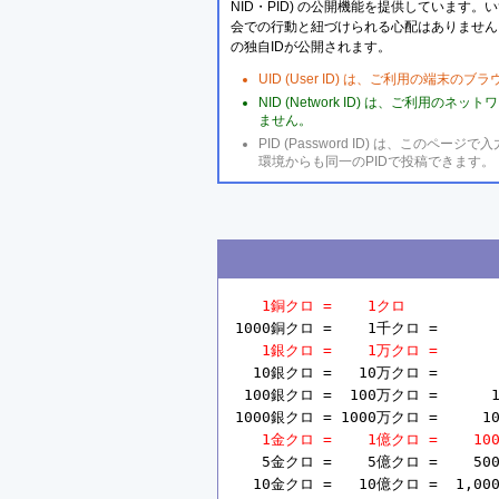
NID・PID) の公開機能を提供しています
会での行動と紐づけられる心配はありません
の独自IDが公開されます。
UID (User ID) は、ご利用の端末
NID (Network ID) は、ご利用
ません。
PID (Password ID) は、こ
環境からも同一のPIDで投稿できます。
1銅クロ =    1クロ
1000銅クロ =    1千クロ =       
1銀クロ =    1万クロ =       
  10銀クロ =   10万クロ =       
 100銀クロ =  100万クロ =      1
1000銀クロ = 1000万クロ =     10
1金クロ =    1億クロ =    10
   5金クロ =    5億クロ =    50
  10金クロ =   10億クロ =  1,00