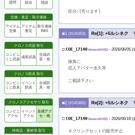
質問
総合
雑談
区分:[売ります]　
交換・査定・取引連絡
アイテム
アイテム
取引連絡
交換
査定
BBS
■1
Re[1]: +5ルシネ
(#145958)
クロノス武器 取引
□
COE_17140
- 2026/06/05 (
Master(400回)
コンビニ
合成武
成長武器
くじ武器
器・他
換算に
恋人アバター永久等
クロノス防具 取引
ご相談下さい
コンビニ
イベント
合成防
くじ防具
防具
具・他
クロノスアクセサリ 取引
■2
Re[2]: +5ルシネ
(#145960)
コンビニ
イベント
合成アク
アクセ
アクセ
セ・他
□
COE_17140
- 2026/06/19 (
Master(403回)
特殊品・素材等 取引
ネクリングセットの販売中止