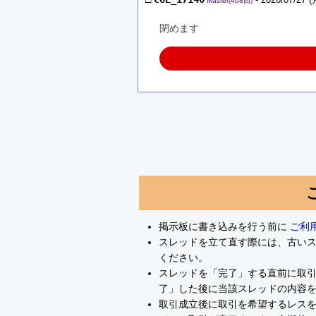
Master(408回)
閉めます
掲示板に書き込みを行う前に
ご利
スレッドを立て直す際には、古い
ください。
スレッドを「完了」する直前に取
了」した後に当該スレッドの内容
取引成立後に取引を希望するレスを