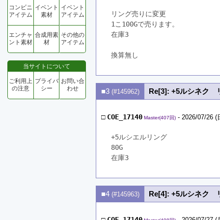
コンビニ
イベント
イベント
リング売りに変更
アイテム
素材
アイテム
1こ100Gで売ります。
在庫3
エンチャ
合成用素
その他の
ント素材
材
アイテム
換算無し
当サイトについて
ご利用上
プライバ
お問い合
の注意
シー
わせ
■3
Re[3]: +5ルシネ
(#145962)
□
COE_17140
- 2026/07/26 (
Master(407回)
+5ルシエルリング
80G
在庫3
■4
Re[4]: +5ルシネ
(#145963)
□
COE_17140
- 2026/07/27 (