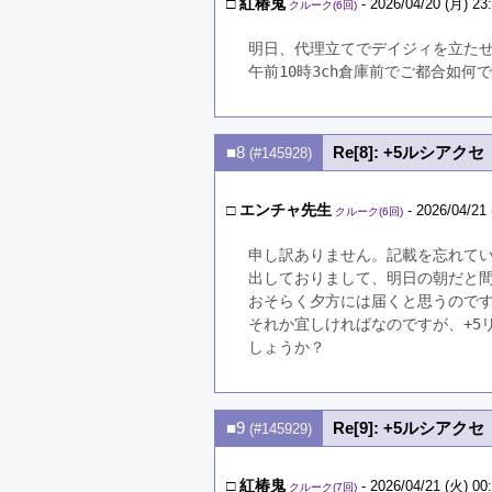
□
紅椿鬼
- 2026/04/20 (月) 23
クルーク(6回)
明日、代理立てでデイジィを立た
午前10時3ch倉庫前でご都合如何
■8
Re[8]: +5ルシア
(#145928)
□
エンチャ先生
- 2026/04/21 
クルーク(6回)
申し訳ありません。記載を忘れて
出しておりまして、明日の朝だと
おそらく夕方には届くと思うので
それか宜しければなのですが、+5
しょうか？
■9
Re[9]: +5ルシア
(#145929)
□
紅椿鬼
- 2026/04/21 (火) 00
クルーク(7回)