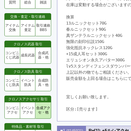
質問
総合
雑談
在庫は変動する場合がございます
交換・査定・取引連絡
換算
13ルニックセット70G
アイテム
アイテム
取引連絡
春ルニックセット90G
交換
査定
BBS
真ザンテラルニックセット40G
無限の刻印伝説150G
クロノス武器 取引
強化抵抗ネックレス120G
コンビニ
合成武
+15成人耳セット300G
成長武器
くじ武器
器・他
エリュシオン永久アバター300G
lv5スタンディフェンスダウンバー
クロノス防具 取引
上記以外の物でもご相談ください
販売金額を上回る場合はこちらに
コンビニ
イベント
合成防
くじ防具
防具
具・他
宜しくお願い致します。
クロノスアクセサリ 取引
コンビニ
イベント
合成アク
区分:[売ります]　
アクセ
アクセ
セ・他
特殊品・素材等 取引
■1
Re[1]: +5ルシア
(#145921)