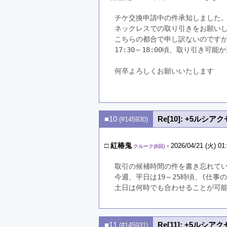
チケ交換申請中の件承知しました
ネックレスでの取り引きをお願い
こちらの都合で申し訳ないのです
17:30～18:00頃、取り引き可
何卒よろしくお願いいたします
■10
Re[10]: +5ルシ
(#145930)
□
紅椿鬼
- 2026/04/21 (火) 01
クルーク(8回)
取引の候補時間の件を書き忘れて
今週、平日は19～25時頃、(仕
土日は何時でも合わせることが可
■11
Re[11]: +5ルシ
(#145931)