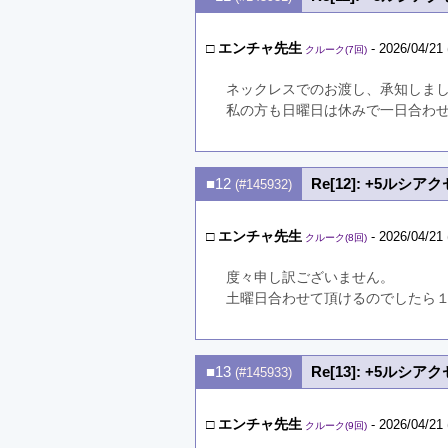
□
エンチャ先生
- 2026/04/21 
クルーク(7回)
ネックレスでのお渡し、承知しま
私の方も日曜日は休みで一日合わ
■12
Re[12]: +5ルシ
(#145932)
□
エンチャ先生
- 2026/04/21 
クルーク(8回)
度々申し訳ございません。
土曜日合わせて頂けるのでしたら
■13
Re[13]: +5ルシ
(#145933)
□
エンチャ先生
- 2026/04/21 
クルーク(9回)