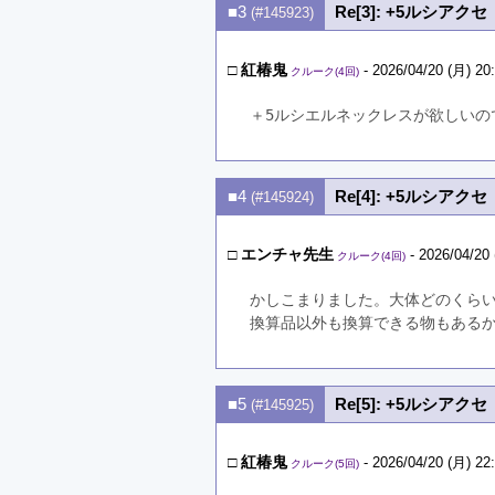
■3
Re[3]: +5ルシア
(#145923)
□
紅椿鬼
- 2026/04/20 (月) 20
クルーク(4回)
＋5ルシエルネックレスが欲しいの
■4
Re[4]: +5ルシア
(#145924)
□
エンチャ先生
- 2026/04/20 
クルーク(4回)
かしこまりました。大体どのくら
換算品以外も換算できる物もある
■5
Re[5]: +5ルシア
(#145925)
□
紅椿鬼
- 2026/04/20 (月) 22
クルーク(5回)