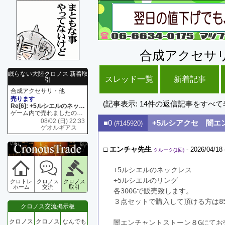
合成アクセサ
眠らない大陸クロノス 新着取
スレッド一覧
新着記事
引
合成アクセサリ・他
売ります
(記事表示: 14件の返信記事をすべ
Re[6]: +5ルシエルのネックレス
ゲーム内で売れましたので 在庫がネク1 リング4 となります リングのお値段は80G といたします
08/02 (日) 22:33
■0
+5ルシアクセ 闇エ
(#145920)
ゲオルギアス
□
エンチャ先生
- 2026/04/18 
クルーク(1回)
+5ルシエルのネックレス
+5ルシエルのリング
クロトレ
クロノス
クロノス
ホーム
交流
取引
各300Gで販売致します。
３点セットで購入して頂ける方は8
クロノス交流掲示板
クロノス
クロノス
なんでも
闇エンチャントストーン８Gにてお