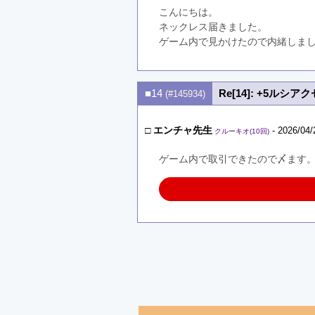
こんにちは。
ネックレス届きました。
ゲーム内で見かけたので内緒しま
■14
Re[14]: +5ルシ
(#145934)
□
エンチャ先生
- 2026/04/
クルーキオ(10回)
ゲーム内で取引できたので〆ます