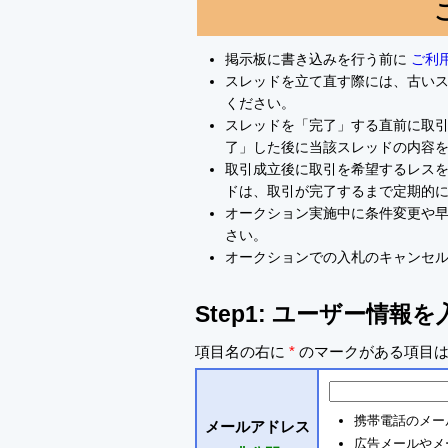
掲示板に書き込みを行う前に
ご利
スレッドを立て直す際には、古い
ください。
スレッドを「完了」する直前に取
了」した後に当該スレッドの内容
取引成立後に取引を希望するレスを
ドは、取引が完了するまで定期的
オークション実施中に条件変更や
さい。
オークションでの入札のキャンセ
Step1: ユーザー情報
項目名の右に
*
のマークがある項目は
携帯電話のメー
メールアドレス
広告メールやメ