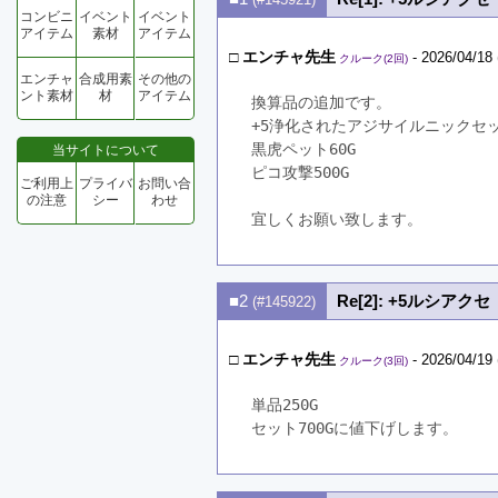
コンビニ
イベント
イベント
アイテム
素材
アイテム
□
エンチャ先生
- 2026/04/18 
クルーク(2回)
エンチャ
合成用素
その他の
ント素材
材
アイテム
換算品の追加です。
+5浄化されたアジサイルニックセッ
黒虎ペット60G
当サイトについて
ピコ攻撃500G
ご利用上
プライバ
お問い合
の注意
シー
わせ
宜しくお願い致します。
■2
Re[2]: +5ルシア
(#145922)
□
エンチャ先生
- 2026/04/19 
クルーク(3回)
単品250G
セット700Gに値下げします。