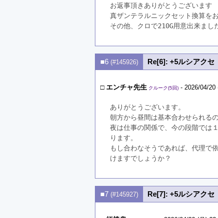
お返事頂きありがとうございます
真ザンテラルニックセット換算を
その他、クロで210G用意出来ま
■6
Re[6]: +5ルシア
(#145926)
□
エンチャ先生
- 2026/04/20 
クルーク(5回)
ありがとうございます。
朝方から昼間は基本合わせられる
夜は仕事の関係で、今の段階では
ります。
もし合わなそうであれば、代理で
けますでしょうか？
■7
Re[7]: +5ルシア
(#145927)