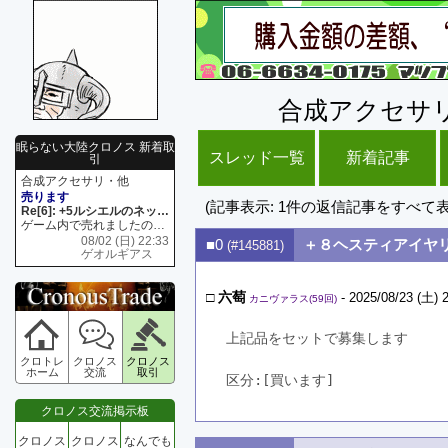
合成アクセサ
眠らない大陸クロノス 新着取
スレッド一覧
新着記事
引
合成アクセサリ・他
売ります
(記事表示: 1件の返信記事をすべて
Re[6]: +5ルシエルのネックレス
ゲーム内で売れましたので 在庫がネク1 リング4 となります リングのお値段は80G といたします
08/02 (日) 22:33
■0
＋８ヘスティアイヤ
(#145881)
ゲオルギアス
□
六萄
- 2025/08/23 (土) 
カニヴァラス(59回)
上記品をセットで募集します
クロトレ
クロノス
クロノス
ホーム
交流
取引
区分:[買います]　
クロノス交流掲示板
クロノス
クロノス
なんでも