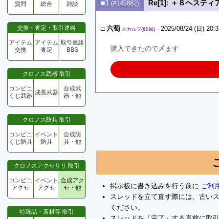
■1
Re[1]: ＋８ヘス
(#145882)
質問
総合
雑談
交換・査定・取引連絡
□
六萄
- 2025/08/24 (日) 20:3
スカルプ(60回)
アイテム
アイテム
取引連絡
購入できたので〆ます
交換
査定
BBS
クロノス武器 取引
コンビニ
合成武
成長武器
くじ武器
器・他
クロノス防具 取引
コンビニ
イベント
合成防
くじ防具
防具
具・他
クロノスアクセサリ 取引
コンビニ
イベント
合成アク
掲示板に書き込みを行う前に
ご利
アクセ
アクセ
セ・他
スレッドを立て直す際には、古い
ください。
特殊品・素材等 取引
スレッドを「完了」する直前に取