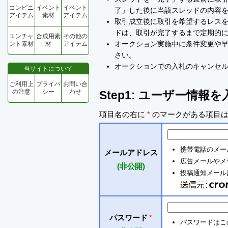
コンビニ
イベント
イベント
了」した後に当該スレッドの内容
アイテム
素材
アイテム
取引成立後に取引を希望するレスを
ドは、取引が完了するまで定期的
エンチャ
合成用素
その他の
オークション実施中に条件変更や
ント素材
材
アイテム
さい。
オークションでの入札のキャンセ
当サイトについて
ご利用上
プライバ
お問い合
の注意
シー
わせ
Step1: ユーザー情報
項目名の右に
*
のマークがある項目は
携帯電話のメー
メールアドレス
広告メールやメ
(非公開)
投稿通知メールは 
パスワード
*
パスワードはこ