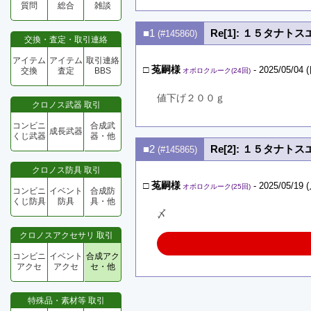
質問
総合
雑談
■1
Re[1]: １５タナト
(#145860)
交換・査定・取引連絡
アイテム
アイテム
取引連絡
□
菟嗣様
- 2025/05/04 (
交換
査定
BBS
オボロクルーク(24回)
値下げ２００ｇ
クロノス武器 取引
コンビニ
合成武
成長武器
くじ武器
器・他
■2
Re[2]: １５タナト
(#145865)
クロノス防具 取引
□
菟嗣様
- 2025/05/19 (
オボロクルーク(25回)
コンビニ
イベント
合成防
くじ防具
防具
具・他
〆
クロノスアクセサリ 取引
コンビニ
イベント
合成アク
アクセ
アクセ
セ・他
特殊品・素材等 取引