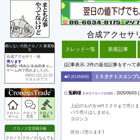
合成アクセサ
眠らない大陸クロノス 新着取
スレッド一覧
新着記事
引
合成アクセサリ・他
売ります
(記事表示: 2件の返信記事をすべて
Re[6]: +5ルシエルのネックレス
ゲーム内で売れましたので 在庫がネク1 リング4 となります リングのお値段は80G といたします
08/02 (日) 22:33
■0
１５タナトスエンブ
(#145859)
ゲオルギアス
□
菟嗣様
- 2025/05/03 (
オボロクルーク(23回)
上記のものをset２２０ｇで売りま
バラ売りはしません
クロトレ
クロノス
クロノス
ホーム
交流
取引
ヨロシコ
クロノス交流掲示板
区分:[売ります]　
クロノス
クロノス
なんでも