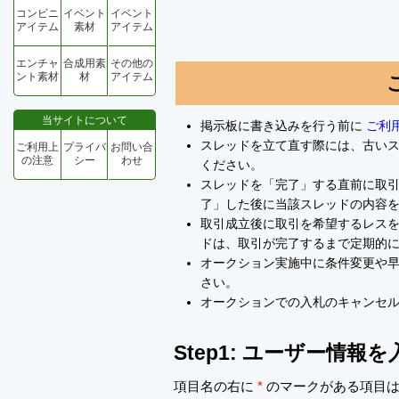
コンビニ
イベント
イベント
アイテム
素材
アイテム
エンチャ
合成用素
その他の
ント素材
材
アイテム
当サイトについて
掲示板に書き込みを行う前に
ご利
スレッドを立て直す際には、古い
ご利用上
プライバ
お問い合
の注意
シー
わせ
ください。
スレッドを「完了」する直前に取
了」した後に当該スレッドの内容
取引成立後に取引を希望するレスを
ドは、取引が完了するまで定期的
オークション実施中に条件変更や
さい。
オークションでの入札のキャンセ
Step1: ユーザー情報
項目名の右に
*
のマークがある項目は