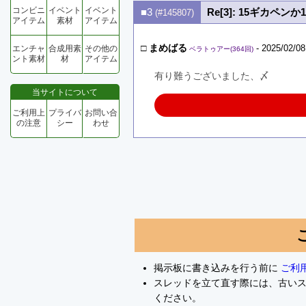
コンビニ
イベント
イベント
■3
Re[3]: 15ギカペ
(#145807)
アイテム
素材
アイテム
□
まめばる
- 2025/02/08
エンチャ
合成用素
その他の
ベラトゥアー(364回)
ント素材
材
アイテム
有り難うございました、〆
当サイトについて
ご利用上
プライバ
お問い合
の注意
シー
わせ
掲示板に書き込みを行う前に
ご利
スレッドを立て直す際には、古い
ください。