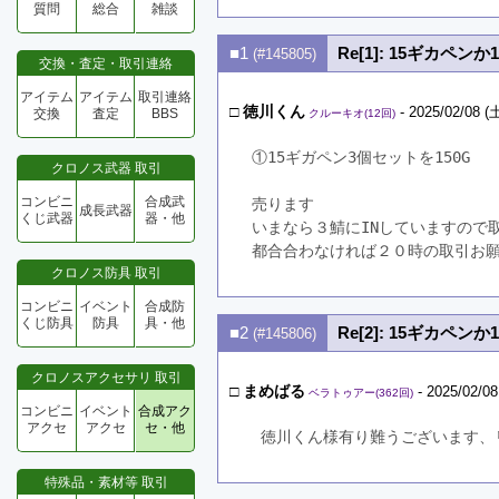
質問
総合
雑談
■1
Re[1]: 15ギカペ
(#145805)
交換・査定・取引連絡
アイテム
アイテム
取引連絡
□
徳川くん
- 2025/02/08 (土
交換
査定
BBS
クルーキオ(12回)
①15ギガペン3個セットを150G
クロノス武器 取引
コンビニ
合成武
売ります
成長武器
くじ武器
器・他
いまなら３鯖にINしていますので
都合合わなければ２０時の取引お
クロノス防具 取引
コンビニ
イベント
合成防
くじ防具
防具
具・他
■2
Re[2]: 15ギカペ
(#145806)
クロノスアクセサリ 取引
□
まめばる
- 2025/02/08
ベラトゥアー(362回)
コンビニ
イベント
合成アク
アクセ
アクセ
セ・他
 徳川くん様有り難うございます
特殊品・素材等 取引