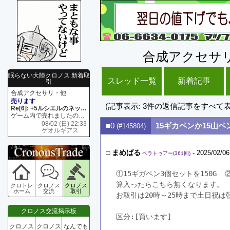
合成アクセサ
眠らない大陸クロノス 新着取
スレッド一覧
新着記事
引
合成アクセサリ・他
売ります
(記事表示: 3件の返信記事をすべて
Re[6]: +5ルシエルのネックレス
ゲーム内で売れましたので 在庫がネク1 リング4 となります リングのお値段は80G といたします
08/02 (日) 22:33
■0
15ギカペンか15山
(#145804)
ゲオルギアス
□
まめばる
- 2025/02/06
ベラトゥアー(361回)
①15ギガペン3個セットを150G 
算入ったらこちら無くなります。        
クロトレ
クロノス
クロノス
ホーム
交流
取引
お取引は20時～25時まで土日祝は
クロノス交流掲示板
区分:[買います]　
クロノス
クロノス
なんでも