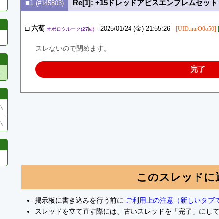
■1
Re[1]: +15ドレッドアビスエンブレムセット
(#145803)
□
六萄
- 2025/01/24 (金) 21:55:26 -
[UID:nurO0o50]
オボロクルーク(27回)
スレないので閉めます。
完了
他
ム
ム
このスレッドに
掲示板に書き込みを行う前に
ご利用上の注意（新しいタブ
スレッドを立て直す際には、古いスレッドを「完了」にし