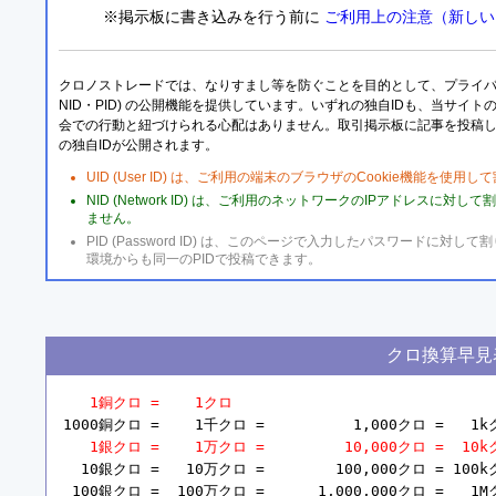
※掲示板に書き込みを行う前に
ご利用上の注意（新しい
クロノストレードでは、なりすまし等を防ぐことを目的として、プライバシー
NID・PID) の公開機能を提供しています。いずれの独自IDも、当サイ
会での行動と紐づけられる心配はありません。取引掲示板に記事を投稿
の独自IDが公開されます。
UID (User ID) は、ご利用の端末のブラウザのCookie機能を使
NID (Network ID) は、ご利用のネットワークのIPアドレスに対
ません。
PID (Password ID) は、このページで入力したパスワードに
環境からも同一のPIDで投稿できます。
クロ換算早見
1銅クロ =    1クロ
1000銅クロ =    1千クロ =          1,000クロ =   1k
1銀クロ =    1万クロ =         10,000クロ =  10
  10銀クロ =   10万クロ =        100,000クロ = 100k
 100銀クロ =  100万クロ =      1,000,000クロ =   1M