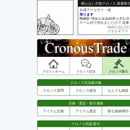
眠らない大陸クロノス 新着取
合成アクセサリ・他
売ります
Re[6]: +5ルシエルのネックレス
ゲーム内で売れましたので 在
08/02 (日) 22:
ゲオルギアス
クロトレホーム
クロノス交流
クロノス取引
クロノス交流掲示板
クロノス質問
クロノス総合
なんでも雑談
交換・査定・取引連絡
アイテム交換
アイテム査定
取引連絡BBS
クロノス武器 取引