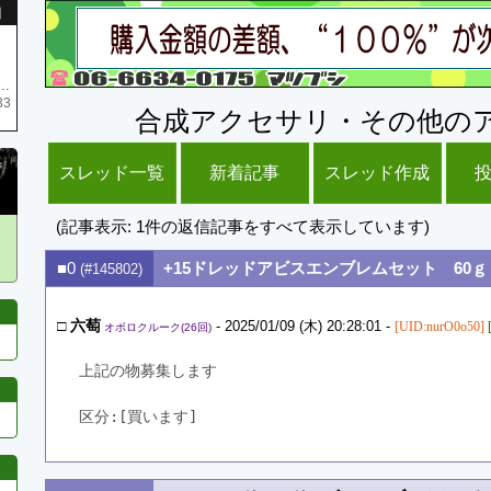
引
庫がネク1 リング4 となります リングのお値段は80G といたします
33
合成アクセサリ・その他の
スレッド一覧
新着記事
スレッド作成
(記事表示: 1件の返信記事をすべて表示しています)
■0
+15ドレッドアビスエンブレムセット 60ｇ
(#145802)
□
六萄
- 2025/01/09 (木) 20:28:01 -
[UID:nurO0o50]
オボロクルーク(26回)
上記の物募集します
区分:[買います]　