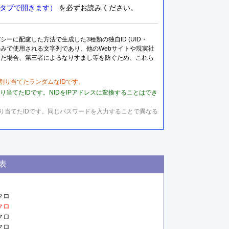
タブで開きます）
を必ずお読みください。
に配慮した方法で生成した3種類の独自ID (UID・
トのみで使用される文字列であり、他のWebサイトや現実社
した場合、第三者によるなりすまし等を防ぐため、これら
用して割り当てたランダムなIDです。
して割り当てたIDです。NIDをIPアドレスに変換することはでき
対して割り当てたIDです。同じパスワードを入力することで異なる
表
クロ

kクロ
クロ

クロ
