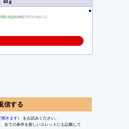
 60ｇ
■
[NID:AQ/c8.bM]
[PID:b1eBcG/1]
返信する
で開きます）
をお読みください。
て、全ての条件を新しいスレッドにも記載して