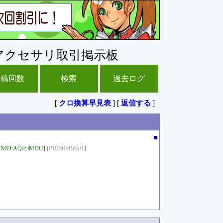
アクセサリ取引掲示板
投稿回数
検索
過去ログ
[
クロ換算早見表
] [
返信する
]
■
[NID:AQ/c3MDU]
[PID:b1eBcG/1]