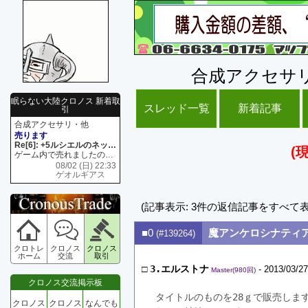
合成アクセサ
眠らない大陸クロノス 新着取
スレッド一覧
新着記事
引
合成アクセサリ・他
売ります
Re[6]: +5ルシエルのネックレス
(
ゲーム内で売れましたので 在庫がネク1 リング4 となります リングのお値段は80G といたします
08/02 (日) 22:33
ゲオルギアス
(記事表示: 3件の返信記事をすべて
■0
魔アンケロシナティ
(#139264)
クロトレ
クロノス
クロノス
ホーム
交流
取引
□
3.エルストナ
- 2013/03/27
Master(980回)
クロノス交流掲示板
タイトルのものを28ｇで販売しま
クロノス
クロノス
なんでも