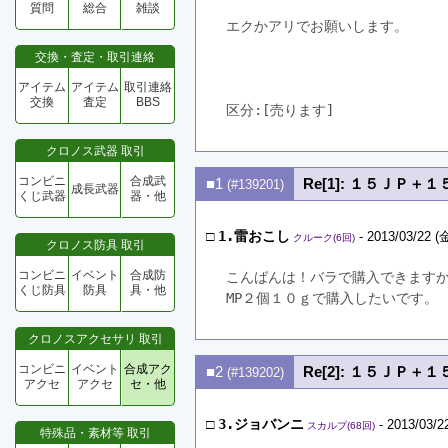
質問
総合
雑談
エクかアリでお願いします。
交換・査定・取引連絡
アイテム
アイテム
取引連絡
交換
査定
BBS
区分:[売ります]　
クロノス武器 取引
コンビニ
合成武
■1
Re[1]: １５ＪＰ
(#139201)
成長武器
くじ武器
器・他
□
1.雷おこし
- 2013/03/22 (金
クルーク(6回)
クロノス防具 取引
コンビニ
イベント
合成防
こんばんは！バラで購入できます
くじ防具
防具
具・他
MP２個１０ｇで購入したいです。
クロノスアクセサリ 取引
コンビニ
イベント
合成アク
■2
Re[2]: １５ＪＰ
(#139202)
アクセ
アクセ
セ・他
□
3.ジョバンニ
- 2013/03/2
スカルプ(68回)
特殊品・素材等 取引