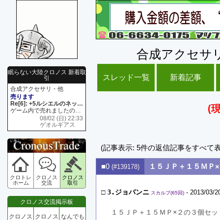
合成アクセサ
眠らない大陸クロノス 新着取
スレッド一覧
新着記事
引
合成アクセサリ・他
売ります
Re[6]: +5ルシエルのネックレス
(
ゲーム内で売れましたので 在庫がネク1 リング4 となります リングのお値段は80G といたします
08/02 (日) 22:33
ゲオルギアス
(記事表示: 5件の返信記事をすべて
■0
１５ＪＰ＋１５ＭＰ
(#139178)
クロトレ
クロノス
クロノス
ホーム
交流
取引
□
3.ジョバンニ
- 2013/03/2
スカルプ(65回)
クロノス交流掲示板
１５ＪＰ＋１５ＭＰ×２の３個セッ
クロノス
クロノス
なんでも