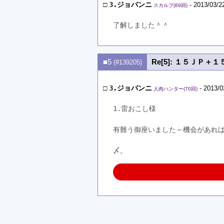
□
3.ジョバンニ
- 2013/03/2
スカルプ(69回)
了解しました＾＾
■5
Re[5]: １５ＪＰ
(#139205)
□
3.ジョバンニ
- 2013/0
人肉ハンター(70回)
1.雷おこし様
有難う御座いました～機会があれ
〆。