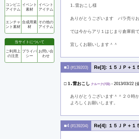
コンビニ
イベント
イベント
1.雷おこし様
アイテム
素材
アイテム
ありがとうございます　バラ売り
エンチャ
合成用素
その他の
ント素材
材
アイテム
では今からアリ１はじまり倉庫前
当サイトについて
宜しくお願いします＾＾
ご利用上
プライバ
お問い合
の注意
シー
わせ
■3
Re[3]: １５ＪＰ
(#139203)
□
1.雷おこし
- 2013/03/22 (金
クルーク(7回)
ありがとうございます＾＾２０時
よろしくお願いします。
■4
Re[4]: １５ＪＰ
(#139204)