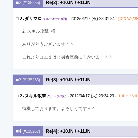
■2
Re[2]: +10JN / +11JN
(#135255)
□
2.ダリマロ
- 2012/04/17 (火) 23:31:34 -
[UID:Wg53K
クルーキオ(18回)
2.スキル攻撃 様
ありがとうございます＾＾
これよりコエ１はじ街倉庫前に向かいます＾＾
■3
Re[3]: +10JN / +11JN
(#135256)
□
2.スキル攻撃
- 2012/04/17 (火) 23:34:23 -
[UID:nR.5tH
クルーク(7回)
待機しております。よろしくです＾＾
■4
Re[4]: +10JN / +11JN
(#135257)