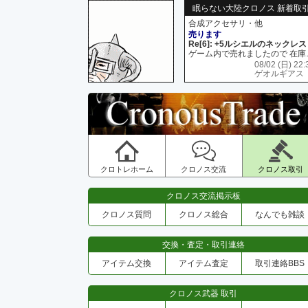
眠らない大陸クロノス 新着取
合成アクセサリ・他
売ります
Re[6]: +5ルシエルのネックレス
ゲーム内で売れましたので 在
08/02 (日) 22:
ゲオルギアス
クロトレホーム
クロノス交流
クロノス取引
クロノス交流掲示板
クロノス質問
クロノス総合
なんでも雑談
交換・査定・取引連絡
アイテム交換
アイテム査定
取引連絡BBS
クロノス武器 取引