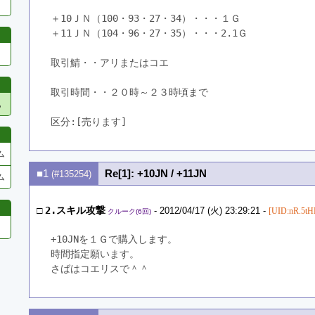
＋10ＪＮ（100・93・27・34）・・・１Ｇ
＋11ＪＮ（104・96・27・35）・・・2.1Ｇ
取引鯖・・アリまたはコエ
取引時間・・２０時～２３時頃まで
他
区分:[売ります]　
ム
■1
Re[1]: +10JN / +11JN
(#135254)
ム
□
2.スキル攻撃
- 2012/04/17 (火) 23:29:21 -
[UID:nR.5tH
クルーク(6回)
+10JNを１Ｇで購入します。
時間指定願います。
さばはコエリスで＾＾