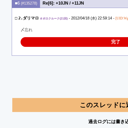
■6
Re[6]: +10JN / +11JN
(#135278)
□
2.ダリマロ
- 2012/04/18 (水) 22:59:14 -
[UID:W
オボロクルーク(21回)
〆忘れ
完了
このスレッドに
過去ログには書き