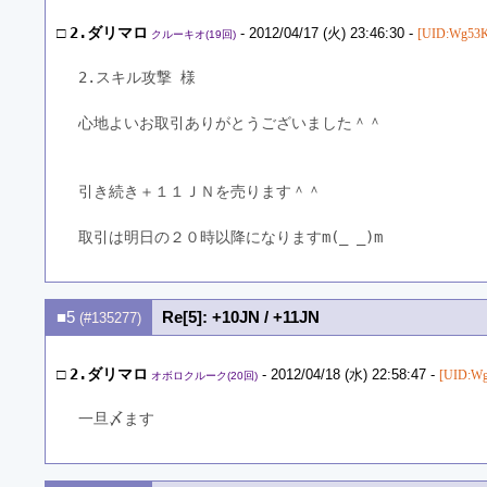
□
2.ダリマロ
- 2012/04/17 (火) 23:46:30 -
[UID:Wg53K
クルーキオ(19回)
2.スキル攻撃 様
心地よいお取引ありがとうございました＾＾
引き続き＋１１ＪＮを売ります＾＾
取引は明日の２０時以降になりますm(_ _)m
■5
Re[5]: +10JN / +11JN
(#135277)
□
2.ダリマロ
- 2012/04/18 (水) 22:58:47 -
[UID:W
オボロクルーク(20回)
一旦〆ます