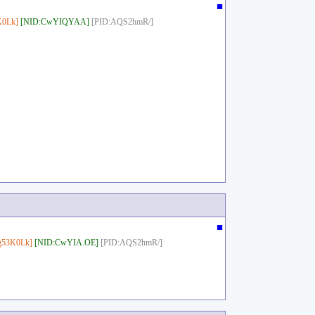
■
0Lk]
[NID:CwYIQYAA]
[PID:AQS2hmR/]
■
g53K0Lk]
[NID:CwYIA.OE]
[PID:AQS2hmR/]