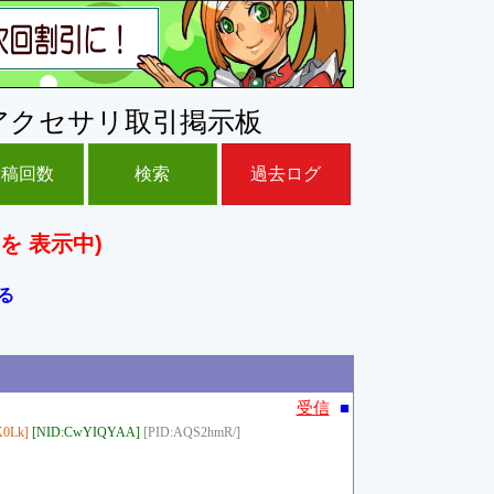
アクセサリ取引掲示板
投稿回数
検索
過去ログ
を 表示中)
る
■
受信
0Lk]
[NID:CwYIQYAA]
[PID:AQS2hmR/]