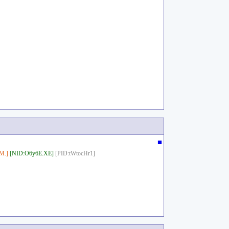
■
M.]
[NID:O6y6E.XE]
[PID:tWtocHr1]