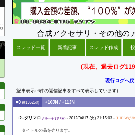
引
庫がネク1 リング4 となります リングのお値段は80G といたします
33
合成アクセサリ・その他の
スレッド一覧
新着記事
スレッド作成
(現在、過去ログ119
現行ログへ戻
(記事表示: 6件の返信記事をすべて表示しています)
■0
+10JN / +11JN
(#135250)
□
2.ダリマロ
- 2012/04/17 (火) 21:15:03 -
[UID:Wg53K
クルーキオ(17回)
タイトルの品を売ります。