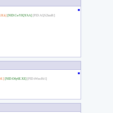
■
0Lk]
[NID:CwYIQYAA]
[PID:AQS2hmR/]
■
M.]
[NID:O6y6E.XE]
[PID:tWtocHr1]