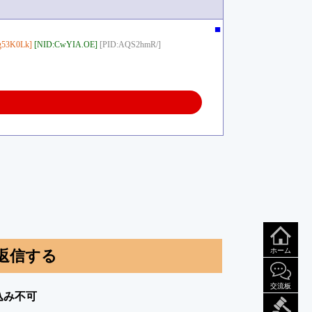
■
g53K0Lk]
[NID:CwYIA.OE]
[PID:AQS2hmR/]
ホーム
返信する
交流板
込み不可