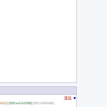
■
受信
bOIqY]
[NID:swGAsURM]
[PID:xcWK4xB0]