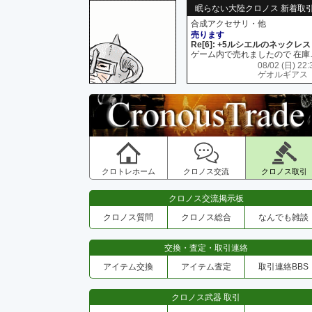
眠らない大陸クロノス 新着取
合成アクセサリ・他
売ります
Re[6]: +5ルシエルのネックレス
ゲーム内で売れましたので 在
08/02 (日) 22:
ゲオルギアス
クロトレホーム
クロノス交流
クロノス取引
クロノス交流掲示板
クロノス質問
クロノス総合
なんでも雑談
交換・査定・取引連絡
アイテム交換
アイテム査定
取引連絡BBS
クロノス武器 取引