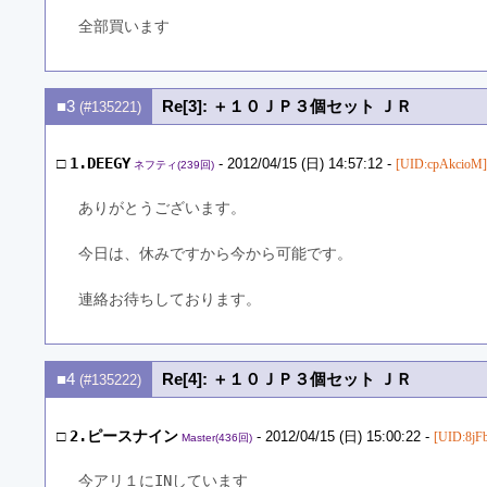
全部買います
■3
Re[3]: ＋１０ＪＰ３個セット ＪＲ
(#135221)
□
1.DEEGY
- 2012/04/15 (日) 14:57:12 -
[UID:cpAkcioM]
ネフティ(239回)
ありがとうございます。
今日は、休みですから今から可能です。
連絡お待ちしております。
■4
Re[4]: ＋１０ＪＰ３個セット ＪＲ
(#135222)
□
2.ピースナイン
- 2012/04/15 (日) 15:00:22 -
[UID:8jF
Master(436回)
今アリ１にINしています