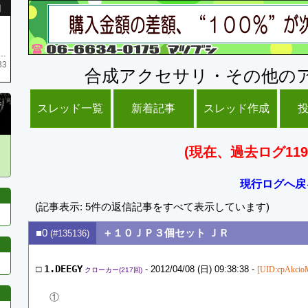
引
庫がネク1 リング4 となります リングのお値段は80G といたします
33
合成アクセサリ・その他の
スレッド一覧
新着記事
スレッド作成
(現在、過去ログ119
現行ログへ戻
(記事表示: 5件の返信記事をすべて表示しています)
■0
＋１０ＪＰ３個セット ＪＲ
(#135136)
□
1.DEEGY
- 2012/04/08 (日) 09:38:38 -
[UID:cpAkcio
クローカー(217回)
①