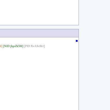
■
M]
[NID:jIqoZk5M]
[PID:XvASc8h1]