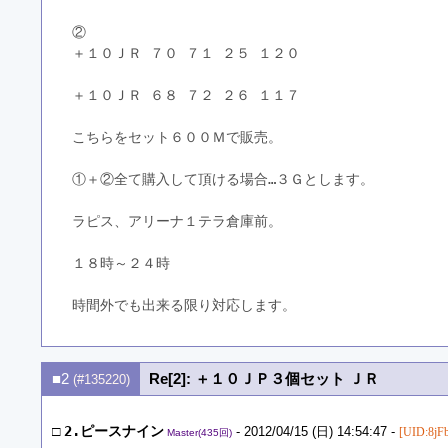
②
＋１０ＪＲ ７０ ７１ ２５ １２０
＋１０ＪＲ ６８ ７２ ２６ １１７
こちらをセット６００Ｍで販売。
①＋②全て購入して頂ける場合…３Ｇとします。
ラピス、アリーナ１テラ倉庫前。
１８時～２４時
時間外でも出来る限り対応します。
■2
Re[2]: ＋１０ＪＰ３個セット ＪＲ
(#135220)
□
2.ピースナイン
- 2012/04/15 (日) 14:54:47 -
[UID:8jF
Master(435回)