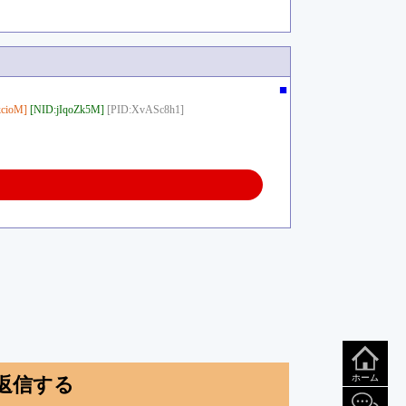
■
cioM]
[NID:jIqoZk5M]
[PID:XvASc8h1]
ホーム
返信する