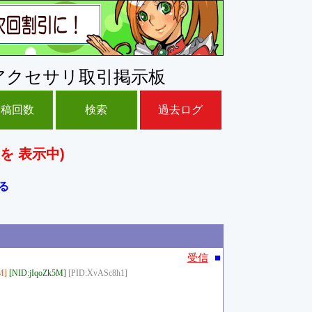
アクセサリ取引掲示板
投稿回数
検索
過去ログ
を 表示中)
る
■
受信
M]
[NID:jIqoZk5M]
[PID:XvASc8h1]