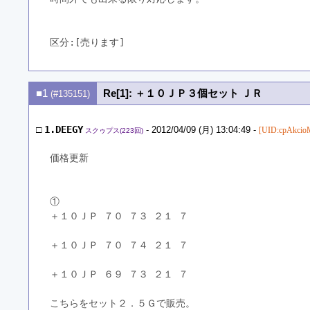
区分:[売ります]　
■1
Re[1]: ＋１０ＪＰ３個セット ＪＲ
(#135151)
□
1.DEEGY
- 2012/04/09 (月) 13:04:49 -
[UID:cpAkcio
スクゥプス(223回)
価格更新
①
＋１０ＪＰ ７０ ７３ ２１ ７
＋１０ＪＰ ７０ ７４ ２１ ７
＋１０ＪＰ ６９ ７３ ２１ ７
こちらをセット２．５Ｇで販売。