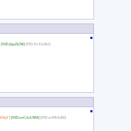
■
[NID:jIqoZk5M]
[PID:XvASc8h1]
■
bOIqY]
[NID:swGAsURM]
[PID:xcWK4xB0]