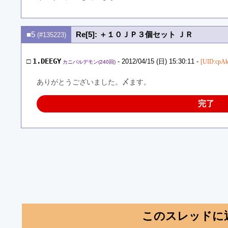
■5
Re[5]: ＋１０ＪＰ３個セット ＪＲ
(#135223)
□
1.DEEGY
- 2012/04/15 (日) 15:30:11 -
[UID:cpAk
カニバルデモン(240回)
ありがとうございました。〆ます。
完了
このスレッドに