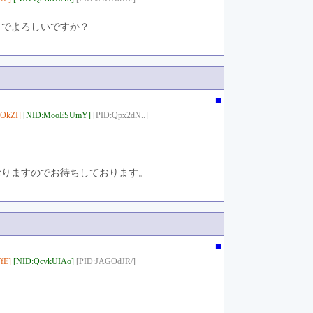
前でよろしいですか？
■
OkZI]
[NID:MooESUmY]
[PID:Qpx2dN..]
おりますのでお待ちしております。
■
fE]
[NID:QcvkUIAo]
[PID:JAGOdJR/]