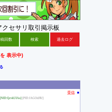
アクセサリ取引掲示板
投稿回数
検索
過去ログ
を 表示中)
る
■
受信
[NID:QcvkUIAo]
[PID:JAGOdJR/]