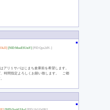
■
OkZI]
[NID:MooESUmY]
[PID:Qpx2dN..]
所はアリ１サバはじまち倉庫前を希望します。
ば、時間指定よろしくお願い致します。　ご都
す。
■
fE]
[NID:QcvkUIAo]
[PID:JAGOdJR/]