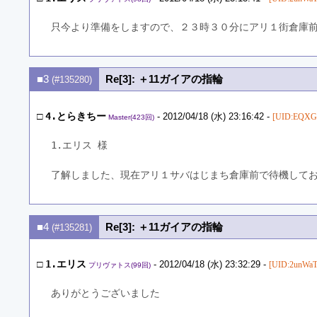
只今より準備をしますので、２３時３０分にアリ１街倉庫
■3
Re[3]: ＋11ガイアの指輪
(#135280)
□
4.とらきちー
- 2012/04/18 (水) 23:16:42 -
[UID:EQXG
Master(423回)
1.エリス 様
了解しました、現在アリ１サバはじまち倉庫前で待機して
■4
Re[3]: ＋11ガイアの指輪
(#135281)
□
1.エリス
- 2012/04/18 (水) 23:32:29 -
[UID:2unWaT
プリヴァトス(99回)
ありがとうございました