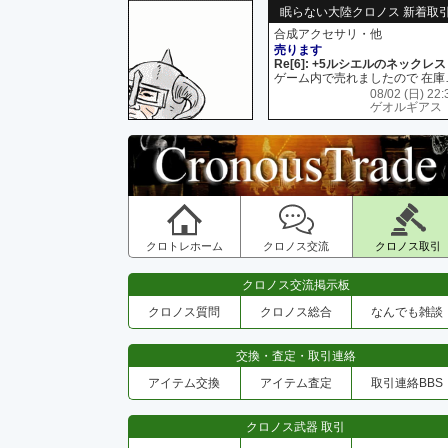
眠らない大陸クロノス 新着取
合成アクセサリ・他
売ります
Re[6]: +5ルシエルのネックレス
ゲーム内で売れましたので 在
08/02 (日) 22:
ゲオルギアス
クロトレホーム
クロノス交流
クロノス取引
クロノス交流掲示板
クロノス質問
クロノス総合
なんでも雑談
交換・査定・取引連絡
アイテム交換
アイテム査定
取引連絡BBS
クロノス武器 取引