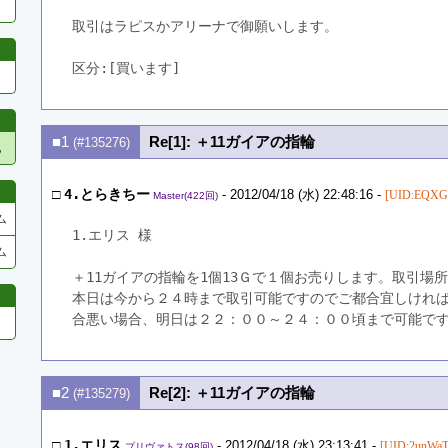
取引はラピスかアリーナで御願いします。
区分:[買います]　
■1
Re[1]: ＋11ガイアの指輪
(#135276)
他
□
4.とらきちー
- 2012/04/18 (水) 22:48:16 -
[UID:EQXG
Master(422回)
ム
1.エリス 様
ム
＋11ガイアの指輪を1個13Ｇで１個お売りします。取引場
本日は今から２４時まで取引可能ですのでご都合宜しけれ
合悪い場合、明日は２２：００～２４：００頃まで可能で
■2
Re[2]: ＋11ガイアの指輪
(#135279)
□
1.エリス
- 2012/04/18 (水) 23:13:41 -
[UID:2unWaT
プリヴァトス(98回)