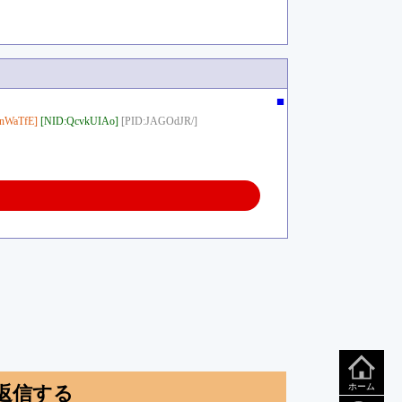
■
nWaTfE]
[NID:QcvkUIAo]
[PID:JAGOdJR/]
ホーム
返信する