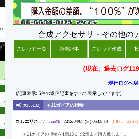
引
庫がネク1 リング4 となります リングのお値段は80G といたします
33
合成アクセサリ・その他の
スレッド一覧
新着記事
スレッド作成
(現在、過去ログ119
現行ログへ戻
(記事表示: 5件の返信記事をすべて表示しています)
■0
＋11ガイアの指輪
(#135132)
□
1.エリス
- 2012/04/08 (日) 05:59:14 -
[UID:2unWaTfE]
ゴブリン(39回)
＋11ガイアの指輪を1個13Ｇで2個まで購入致します。