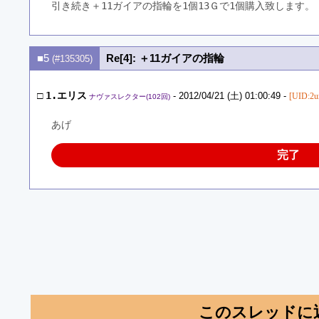
引き続き＋11ガイアの指輪を1個13Ｇで1個購入致します。
■5
Re[4]: ＋11ガイアの指輪
(#135305)
□
1.エリス
- 2012/04/21 (土) 01:00:49 -
[UID:2u
ナヴァスレクター(102回)
あげ
完了
このスレッドに