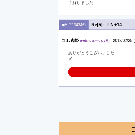
了解しました
■5
Re[5]: ＪＮ+14
(#134346)
□
3.肉姫
- 2012/02/25 
オボロクルーク(27回)
ありがとうございました
〆