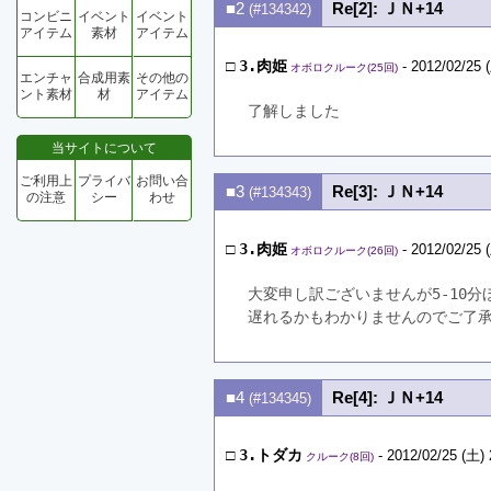
■2
Re[2]: ＪＮ+14
(#134342)
コンビニ
イベント
イベント
アイテム
素材
アイテム
□
3.肉姫
- 2012/02/25 
オボロクルーク(25回)
エンチャ
合成用素
その他の
ント素材
材
アイテム
了解しました
当サイトについて
ご利用上
プライバ
お問い合
■3
Re[3]: ＪＮ+14
(#134343)
の注意
シー
わせ
□
3.肉姫
- 2012/02/25 
オボロクルーク(26回)
大変申し訳ございませんが5-10分
遅れるかもわかりませんのでご了
■4
Re[4]: ＪＮ+14
(#134345)
□
3.トダカ
- 2012/02/25 (土) 
クルーク(8回)