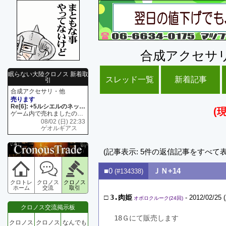
合成アクセサ
眠らない大陸クロノス 新着取
スレッド一覧
新着記事
引
合成アクセサリ・他
売ります
Re[6]: +5ルシエルのネックレス
(
ゲーム内で売れましたので 在庫がネク1 リング4 となります リングのお値段は80G といたします
08/02 (日) 22:33
ゲオルギアス
(記事表示: 5件の返信記事をすべて
■0
ＪＮ+14
(#134338)
クロトレ
クロノス
クロノス
ホーム
交流
取引
□
3.肉姫
- 2012/02/25 
オボロクルーク(24回)
クロノス交流掲示板
18Ｇにて販売します
クロノス
クロノス
なんでも