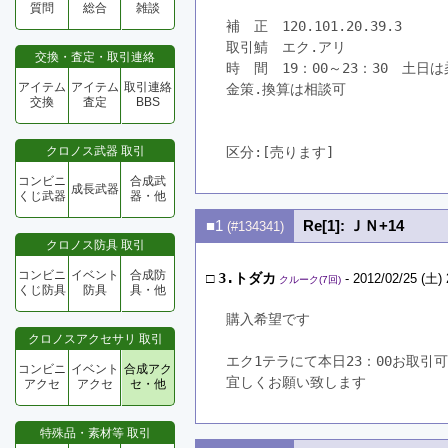
質問
総合
雑談
補　正　120.101.20.39.3
取引鯖　エク.アリ
交換・査定・取引連絡
時　間　19：00～23：30　土
アイテム
アイテム
取引連絡
金策.換算は相談可
交換
査定
BBS
クロノス武器 取引
区分:[売ります]　
コンビニ
合成武
成長武器
くじ武器
器・他
■1
Re[1]: ＪＮ+14
(#134341)
クロノス防具 取引
コンビニ
イベント
合成防
□
3.トダカ
- 2012/02/25 (土) 
クルーク(7回)
くじ防具
防具
具・他
購入希望です
クロノスアクセサリ 取引
エク1テラにて本日23：00お取引
コンビニ
イベント
合成アク
宜しくお願い致します
アクセ
アクセ
セ・他
特殊品・素材等 取引