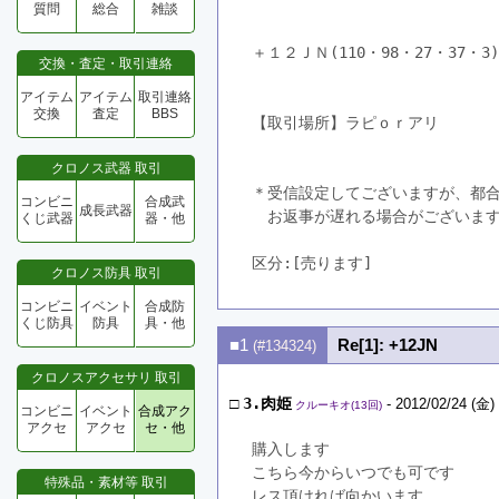
質問
総合
雑談
＋１２ＪＮ(110・98・27・37・3
交換・査定・取引連絡
アイテム
アイテム
取引連絡
交換
査定
BBS
【取引場所】ラピｏｒアリ
クロノス武器 取引
＊受信設定してございますが、都
コンビニ
合成武
成長武器
　お返事が遅れる場合がございま
くじ武器
器・他
区分:[売ります]　
クロノス防具 取引
コンビニ
イベント
合成防
くじ防具
防具
具・他
■1
Re[1]: +12JN
(#134324)
クロノスアクセサリ 取引
□
3.肉姫
- 2012/02/24 (金)
クルーキオ(13回)
コンビニ
イベント
合成アク
アクセ
アクセ
セ・他
購入します
こちら今からいつでも可です
特殊品・素材等 取引
レス頂ければ向かいます