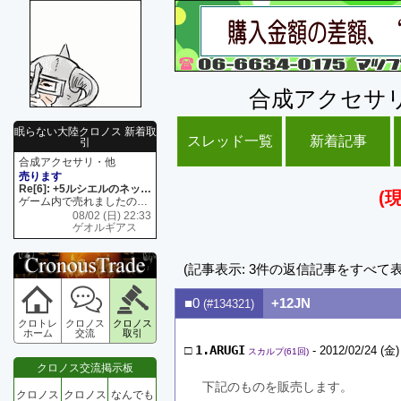
合成アクセサ
眠らない大陸クロノス 新着取
スレッド一覧
新着記事
引
合成アクセサリ・他
売ります
Re[6]: +5ルシエルのネックレス
(
ゲーム内で売れましたので 在庫がネク1 リング4 となります リングのお値段は80G といたします
08/02 (日) 22:33
ゲオルギアス
(記事表示: 3件の返信記事をすべて
■0
+12JN
(#134321)
クロトレ
クロノス
クロノス
ホーム
交流
取引
□
1.ARUGI
- 2012/02/24 (金)
スカルプ(61回)
クロノス交流掲示板
下記のものを販売します。
クロノス
クロノス
なんでも