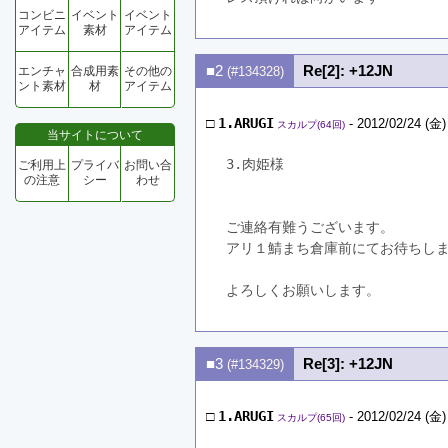
コンビニ
イベント
イベント
アイテム
素材
アイテム
■2
Re[2]: +12JN
エンチャ
合成用素
その他の
(#134328)
ント素材
材
アイテム
□
1.ARUGI
- 2012/02/24 (金)
スカルプ(64回)
当サイトについて
3.肉姫様
ご利用上
プライバ
お問い合
の注意
シー
わせ
ご連絡有難うございます。
アリ１鯖まち倉庫前にてお待ちし
よろしくお願いします。
■3
Re[3]: +12JN
(#134329)
□
1.ARUGI
- 2012/02/24 (金)
スカルプ(65回)