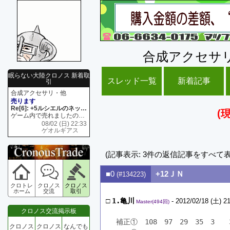
合成アクセサ
眠らない大陸クロノス 新着取
スレッド一覧
新着記事
引
合成アクセサリ・他
売ります
Re[6]: +5ルシエルのネックレス
(
ゲーム内で売れましたので 在庫がネク1 リング4 となります リングのお値段は80G といたします
08/02 (日) 22:33
ゲオルギアス
(記事表示: 3件の返信記事をすべて
■0
+12ＪＮ
(#134223)
クロトレ
クロノス
クロノス
ホーム
交流
取引
□
1.亀川
- 2012/02/18 (土) 21
Master(494回)
クロノス交流掲示板
補正①　108　97　29　35　3　　
クロノス
クロノス
なんでも