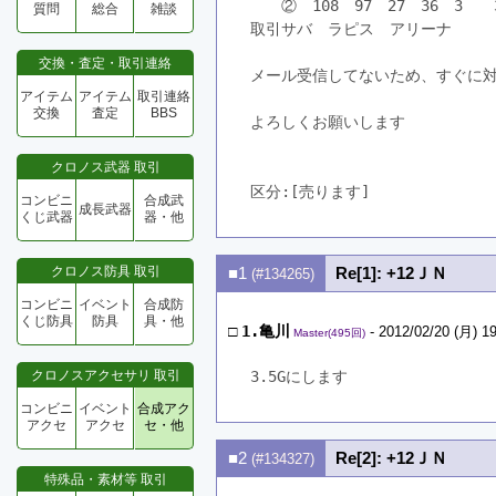
　　②　108　97　27　36　3　　
質問
総合
雑談
取引サバ　ラピス　アリーナ
交換・査定・取引連絡
メール受信してないため、すぐに
アイテム
アイテム
取引連絡
交換
査定
BBS
よろしくお願いします
クロノス武器 取引
区分:[売ります]　
コンビニ
合成武
成長武器
くじ武器
器・他
クロノス防具 取引
■1
Re[1]: +12ＪＮ
(#134265)
コンビニ
イベント
合成防
くじ防具
防具
具・他
□
1.亀川
- 2012/02/20 (月) 19
Master(495回)
クロノスアクセサリ 取引
3.5Gにします
コンビニ
イベント
合成アク
アクセ
アクセ
セ・他
■2
Re[2]: +12ＪＮ
(#134327)
特殊品・素材等 取引