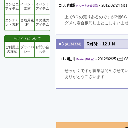
コンビニ
イベント
イベント
□
3.肉姫
- 2012/02/24 (金)
クルーキオ(16回)
アイテム
素材
アイテム
上で3Ｇの売りあるのですが2個6
エンチャ
合成用素
その他の
ダメな場合板汚しまとこにすいま
ント素材
材
アイテム
当サイトについて
■3
Re[3]: +12ＪＮ
(#134334)
ご利用上
プライバ
お問い合
の注意
シー
わせ
□
1.亀川
- 2012/02/25 (土) 08
Master(499回)
せっかくですが募集は閉めさせて
ありがとうございます