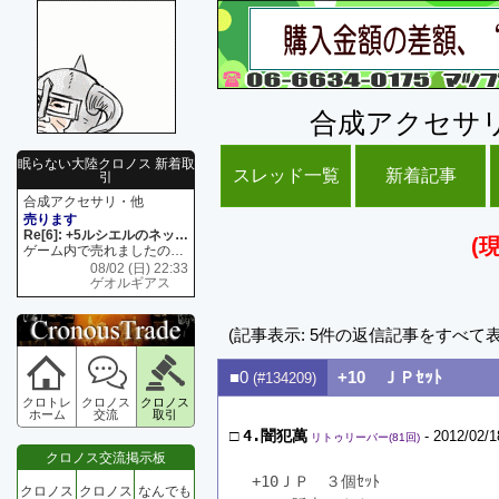
合成アクセサ
眠らない大陸クロノス 新着取
スレッド一覧
新着記事
引
合成アクセサリ・他
売ります
Re[6]: +5ルシエルのネックレス
(
ゲーム内で売れましたので 在庫がネク1 リング4 となります リングのお値段は80G といたします
08/02 (日) 22:33
ゲオルギアス
(記事表示: 5件の返信記事をすべて
■0
+10 ＪＰｾｯﾄ
(#134209)
クロトレ
クロノス
クロノス
ホーム
交流
取引
□
4.闇犯萬
- 2012/02/1
リトゥリーバー(81回)
クロノス交流掲示板
+10ＪＰ　３個ｾｯﾄ
クロノス
クロノス
なんでも