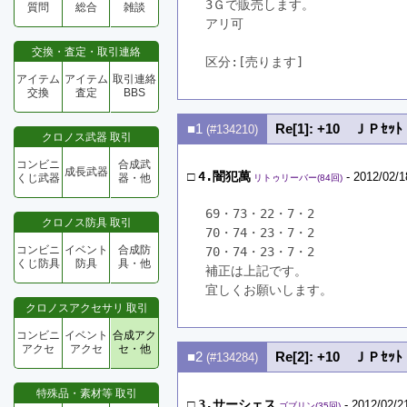
3Ｇで販売します。
質問
総合
雑談
アリ可
交換・査定・取引連絡
区分:[売ります]　
アイテム
アイテム
取引連絡
交換
査定
BBS
■1
Re[1]: +10 ＪＰｾｯﾄ
(#134210)
クロノス武器 取引
コンビニ
合成武
成長武器
□
4.闇犯萬
- 2012/02/1
くじ武器
器・他
リトゥリーバー(84回)
69・73・22・7・2
クロノス防具 取引
70・74・23・7・2
コンビニ
イベント
合成防
70・74・23・7・2
くじ防具
防具
具・他
補正は上記です。
宜しくお願いします。
クロノスアクセサリ 取引
コンビニ
イベント
合成アク
アクセ
アクセ
セ・他
■2
Re[2]: +10 ＪＰｾｯﾄ
(#134284)
特殊品・素材等 取引
□
3.サーシェス
- 2012/02/2
ゴブリン(35回)