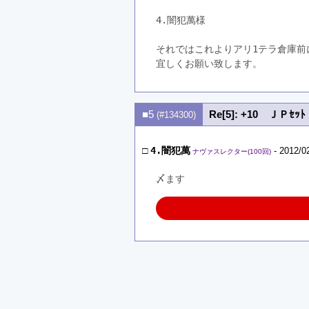
4.闇犯萬様
それではこれよりアリ1テラ倉庫前
宜しくお願い致します。
■5
Re[5]: +10 ＪＰｾｯﾄ
(#134300)
□
4.闇犯萬
- 2012/0
ナヴァスレクター(100回)
〆ます