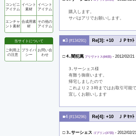
コンビニ
イベント
イベント
アイテム
素材
アイテム
購入します。
サバはアリでお願いします。
エンチャ
合成用素
その他の
ント素材
材
アイテム
■3
Re[3]: +10 ＪＰｾｯﾄ
(#134291)
当サイトについて
ご利用上
プライバ
お問い合
の注意
シー
わせ
□
4.闇犯萬
- 2012/02/21 
プリヴァトス(98回)
3.サーシェス様
有難う御座います。
帰宅しましたので
これより２３時まではお取引可能
宜しくお願いします
■4
Re[4]: +10 ＪＰｾｯﾄ
(#134296)
□
3.サーシェス
- 2012/02/2
ゴブリン(37回)