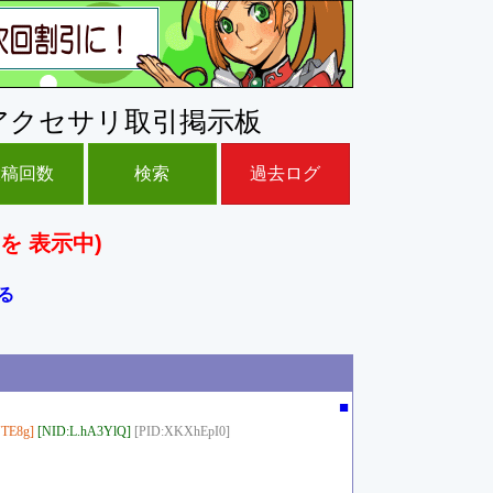
アクセサリ取引掲示板
投稿回数
検索
過去ログ
を 表示中)
る
■
TE8g]
[NID:L.hA3YlQ]
[PID:XKXhEpI0]