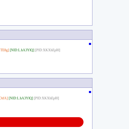
■
TE8g]
[NID:L.hA3YlQ]
[PID:XKXhEpI0]
■
OifA]
[NID:L.hA3YlQ]
[PID:XKXhEpI0]