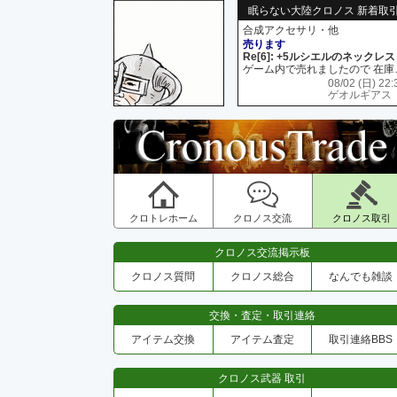
眠らない大陸クロノス 新着取
合成アクセサリ・他
売ります
Re[6]: +5ルシエルのネックレス
ゲーム内で売れましたので 在
08/02 (日) 22:
ゲオルギアス
クロトレホーム
クロノス交流
クロノス取引
クロノス交流掲示板
クロノス質問
クロノス総合
なんでも雑談
交換・査定・取引連絡
アイテム交換
アイテム査定
取引連絡BBS
クロノス武器 取引