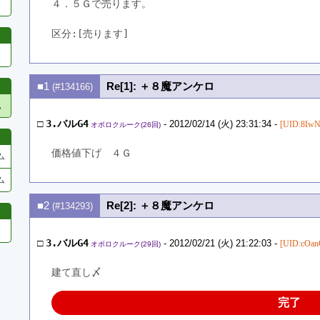
４．５Ｇで売ります。
区分:[売ります]　
■1
Re[1]: ＋８魔アンケロ
(#134166)
他
□
3.バルG4
- 2012/02/14 (火) 23:31:34 -
[UID:8IwN
オボロクルーク(26回)
価格値下げ　４Ｇ
ム
ム
■2
Re[2]: ＋８魔アンケロ
(#134293)
□
3.バルG4
- 2012/02/21 (火) 21:22:03 -
[UID:cOan
オボロクルーク(29回)
建て直し〆
完了