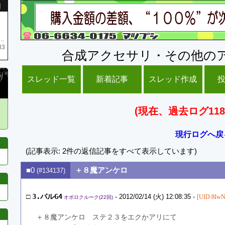
引
庫がネク1 リング4 となります リングのお値段は80G といたします
33
合成アクセサリ・その他の
スレッド一覧
新着記事
スレッド作成
(現在、過去ログ118
現行ログへ戻
(記事表示: 2件の返信記事をすべて表示しています)
■0
＋８魔アンケロ
(#134137)
□
3.バルG4
- 2012/02/14 (火) 12:08:35 -
[UID:8IwN
オボロクルーク(22回)
＋８魔アンケロ　ステ２３をエクかアリにて