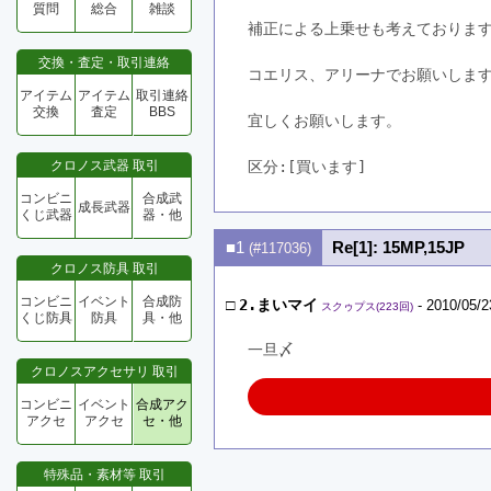
質問
総合
雑談
補正による上乗せも考えておりま
交換・査定・取引連絡
コエリス、アリーナでお願いしま
アイテム
アイテム
取引連絡
交換
査定
BBS
宜しくお願いします。
クロノス武器 取引
区分:[買います]　
コンビニ
合成武
成長武器
くじ武器
器・他
■1
Re[1]: 15MP,15JP
(#117036)
クロノス防具 取引
コンビニ
イベント
合成防
□
2.まいマイ
- 2010/05/2
スクゥプス(223回)
くじ防具
防具
具・他
一旦〆
クロノスアクセサリ 取引
コンビニ
イベント
合成アク
アクセ
アクセ
セ・他
特殊品・素材等 取引