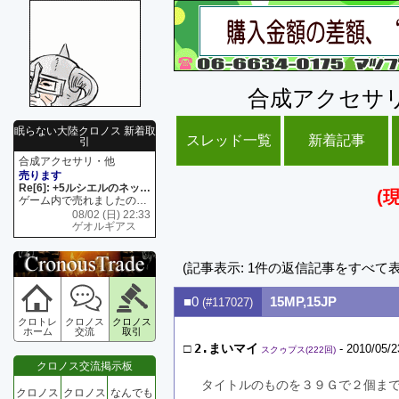
合成アクセサ
眠らない大陸クロノス 新着取
スレッド一覧
新着記事
引
合成アクセサリ・他
売ります
Re[6]: +5ルシエルのネックレス
(
ゲーム内で売れましたので 在庫がネク1 リング4 となります リングのお値段は80G といたします
08/02 (日) 22:33
ゲオルギアス
(記事表示: 1件の返信記事をすべて
■0
15MP,15JP
(#117027)
クロトレ
クロノス
クロノス
ホーム
交流
取引
□
2.まいマイ
- 2010/05/2
スクゥプス(222回)
クロノス交流掲示板
タイトルのものを３９Ｇで２個ま
クロノス
クロノス
なんでも