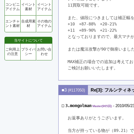
コンビニ
イベント
イベント
11買取可能です。
アイテム
素材
アイテム
また、値段につきましては補正幅
エンチャ
合成用素
その他の
+10　+87-88%　+20-21%
ント素材
材
アイテム
+11　+89-90%　+21-22%
となっておりますので、最大マナが
当サイトについて
または魔法攻撃が90で御座いました
ご利用上
プライバ
お問い合
の注意
シー
わせ
MAX補正の場合での追加は考えて
ご検討お願いいたします。
■3
Re[3]: フルンティネ
(#117050)
□
3.mongolman
- 2010/05/2
Master(965回)
お返事ありがとうございます。
当方が持っている物が（89.21