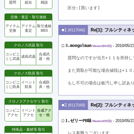
質問
総合
雑談
区分:[買います]　
交換・査定・取引連絡
アイテム
アイテム
取引連絡
■1
Re[1]: フルンティネ
(#117046)
交換
査定
BBS
クロノス武器 取引
□
3.mongolman
- 2010/05/2
Master(964回)
コンビニ
合成武
成長武器
質問なのですが当方+１１を所持し
くじ武器
器・他
また買取が可能な場合値段は+１０
クロノス防具 取引
コンビニ
イベント
合成防
もし不可の場合は板汚し申し訳あ
くじ防具
防具
具・他
クロノスアクセサリ 取引
■2
Re[2]: フルンティネ
(#117049)
コンビニ
イベント
合成アク
アクセ
アクセ
セ・他
□
1.ゼリーPB味
- 2010/05/2
Master(485回)
特殊品・素材等 取引
レス有難うございます。