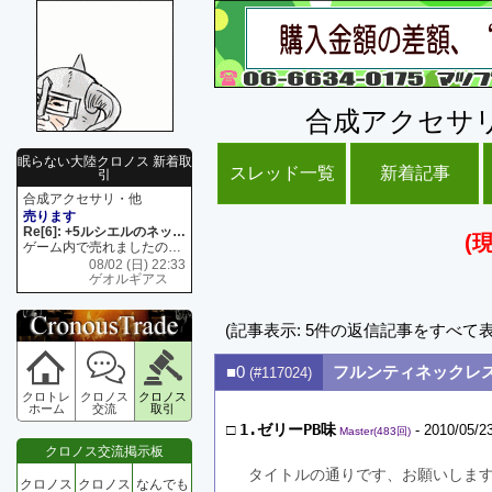
合成アクセサ
眠らない大陸クロノス 新着取
スレッド一覧
新着記事
引
合成アクセサリ・他
売ります
Re[6]: +5ルシエルのネックレス
(
ゲーム内で売れましたので 在庫がネク1 リング4 となります リングのお値段は80G といたします
08/02 (日) 22:33
ゲオルギアス
(記事表示: 5件の返信記事をすべて
■0
フルンティネックレス+
(#117024)
クロトレ
クロノス
クロノス
ホーム
交流
取引
□
1.ゼリーPB味
- 2010/05/2
Master(483回)
クロノス交流掲示板
タイトルの通りです、お願いしま
クロノス
クロノス
なんでも