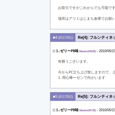
お取引ですがこれからでも可能で
場所はアリ１はじまち倉庫でお願
■4
Re[4]: フルンティネ
(#117051)
□
1.ゼリーPB味
- 2010/05/2
Master(486回)
有難うございます。
今からPC立ち上げ致しますので、
1.用心棒ーゼンで向かいます
■5
Re[5]: フルンティネ
(#117052)
□
1.ゼリーPB味
- 2010/05/2
Master(487回)