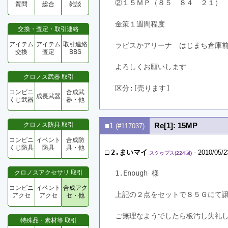
②１５ＭＰ（８５　８４　２１）
質問
総合
雑談
金策１週間程度
交換・査定・取引連絡
アイテム
アイテム
取引連絡
ラピスかアリーナ　はじまち倉庫
交換
査定
BBS
よろしくお願いします
クロノス武器 取引
区分:[売ります]　
コンビニ
合成武
成長武器
くじ武器
器・他
クロノス防具 取引
■1
Re[1]: 15MP
(#117037)
コンビニ
イベント
合成防
くじ防具
防具
具・他
□
2.まいマイ
- 2010/05/2
スクゥプス(224回)
クロノスアクセサリ 取引
1.Enough 様
コンビニ
イベント
合成アク
上記の２点をセットで８５Ｇにて
アクセ
アクセ
セ・他
ご無理なようでしたら板汚し失礼
特殊品・素材等 取引