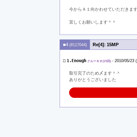
今からＡ１向かわせていただきま
宜しくお願いします＾＾
■4
Re[4]: 15MP
(#117044)
□
1.Enough
- 2010/05/23 
クルーキオ(15回)
取引完了のため〆ます＾＾
ありがとうございました