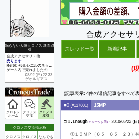
合成アクセサ
眠らない大陸クロノス 新着取
スレッド一覧
新着記事
引
合成アクセサリ・他
売ります
Re[6]: +5ルシエルのネックレス
(
ゲーム内で売れましたので 在庫がネク1 リング4 となります リングのお値段は80G といたします
08/02 (日) 22:33
ゲオルギアス
(記事表示: 4件の返信記事をすべて
■0
15MP
(#117001)
クロトレ
クロノス
クロノス
ホーム
交流
取引
□
1.Enough
- 2010/05/23 (日)
クルーク(2回)
クロノス交流掲示板
①１５ＭＰ（８５　８５　２３）
クロノス
クロノス
なんでも