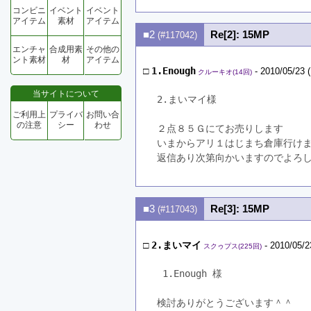
コンビニ
イベント
イベント
アイテム
素材
アイテム
■2
Re[2]: 15MP
(#117042)
エンチャ
合成用素
その他の
ント素材
材
アイテム
□
1.Enough
- 2010/05/23 
クルーキオ(14回)
当サイトについて
2.まいマイ様
ご利用上
プライバ
お問い合
の注意
シー
わせ
２点８５Ｇにてお売りします
いまからアリ１はじまち倉庫行け
返信あり次第向かいますのでよろ
■3
Re[3]: 15MP
(#117043)
□
2.まいマイ
- 2010/05/2
スクゥプス(225回)
 1.Enough 様
検討ありがとうございます＾＾