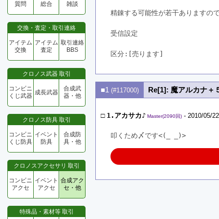
質問
総合
雑談
精錬する可能性が若干ありますの
交換・査定・取引連絡
受信設定
アイテム
アイテム
取引連絡
交換
査定
BBS
区分:[売ります]　
クロノス武器 取引
コンビニ
合成武
■1
Re[1]: 魔アルカナ＋
(#117000)
成長武器
くじ武器
器・他
□
1.アカサカ♪
- 2010/05/22
Master(2090回)
クロノス防具 取引
コンビニ
イベント
合成防
叩くため〆です<(_ _)>
くじ防具
防具
具・他
クロノスアクセサリ 取引
コンビニ
イベント
合成アク
アクセ
アクセ
セ・他
特殊品・素材等 取引