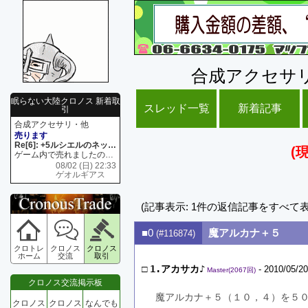
合成アクセサ
眠らない大陸クロノス 新着取
スレッド一覧
新着記事
引
合成アクセサリ・他
売ります
Re[6]: +5ルシエルのネックレス
(
ゲーム内で売れましたので 在庫がネク1 リング4 となります リングのお値段は80G といたします
08/02 (日) 22:33
ゲオルギアス
(記事表示: 1件の返信記事をすべて
■0
魔アルカナ＋５
(#116874)
クロトレ
クロノス
クロノス
ホーム
交流
取引
□
1.アカサカ♪
- 2010/05/20
Master(2067回)
クロノス交流掲示板
魔アルカナ＋５（１０，４）を５
クロノス
クロノス
なんでも