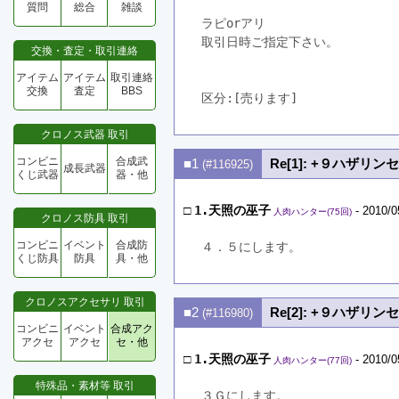
質問
総合
雑談
ラピorアリ
取引日時ご指定下さい。
交換・査定・取引連絡
アイテム
アイテム
取引連絡
交換
査定
BBS
区分:[売ります]　
クロノス武器 取引
コンビニ
合成武
■1
Re[1]: +９ハザリ
(#116925)
成長武器
くじ武器
器・他
□
1.天照の巫子
- 2010/0
人肉ハンター(75回)
クロノス防具 取引
コンビニ
イベント
合成防
４．５にします。
くじ防具
防具
具・他
クロノスアクセサリ 取引
■2
Re[2]: +９ハザリ
(#116980)
コンビニ
イベント
合成アク
アクセ
アクセ
セ・他
□
1.天照の巫子
- 2010/0
人肉ハンター(77回)
特殊品・素材等 取引
３Ｇにします。