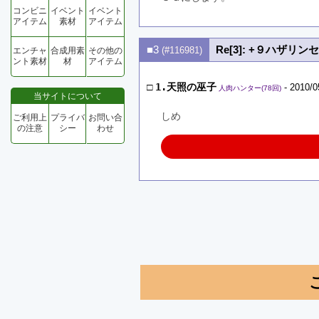
コンビニ
イベント
イベント
アイテム
素材
アイテム
■3
Re[3]: +９ハザリ
(#116981)
エンチャ
合成用素
その他の
ント素材
材
アイテム
□
1.天照の巫子
- 2010/0
人肉ハンター(78回)
当サイトについて
しめ
ご利用上
プライバ
お問い合
の注意
シー
わせ