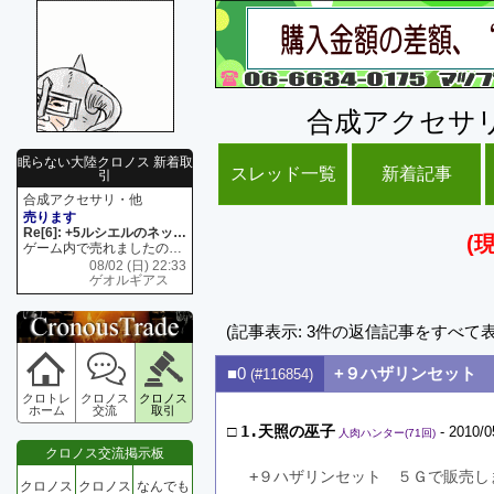
合成アクセサ
眠らない大陸クロノス 新着取
スレッド一覧
新着記事
引
合成アクセサリ・他
売ります
Re[6]: +5ルシエルのネックレス
(
ゲーム内で売れましたので 在庫がネク1 リング4 となります リングのお値段は80G といたします
08/02 (日) 22:33
ゲオルギアス
(記事表示: 3件の返信記事をすべて
■0
+９ハザリンセット
(#116854)
クロトレ
クロノス
クロノス
ホーム
交流
取引
□
1.天照の巫子
- 2010/0
人肉ハンター(71回)
クロノス交流掲示板
+９ハザリンセット　５Ｇで販売し
クロノス
クロノス
なんでも