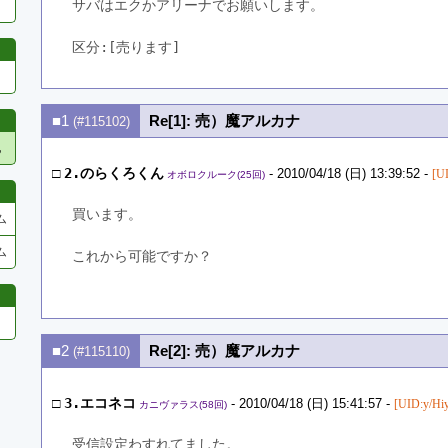
サバはエクかアリーナでお願いします。
区分:[売ります]　
■1
Re[1]: 売）魔アルカナ
(#115102)
他
□
2.のらくろくん
- 2010/04/18 (日) 13:39:52 -
[U
オボロクルーク(25回)
買います。
ム
ム
これから可能ですか？
■2
Re[2]: 売）魔アルカナ
(#115110)
□
3.エコネコ
- 2010/04/18 (日) 15:41:57 -
[UID:y/Hi
カニヴァラス(58回)
受信設定わすれてました。