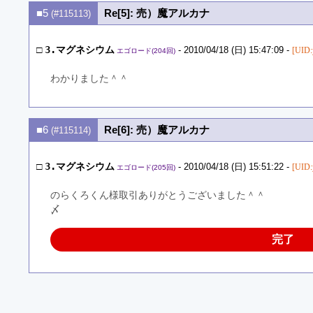
■5
Re[5]: 売）魔アルカナ
(#115113)
□
3.マグネシウム
- 2010/04/18 (日) 15:47:09 -
[UID:
エゴロード(204回)
わかりました＾＾
■6
Re[6]: 売）魔アルカナ
(#115114)
□
3.マグネシウム
- 2010/04/18 (日) 15:51:22 -
[UID:
エゴロード(205回)
のらくろくん様取引ありがとうございました＾＾
〆
完了