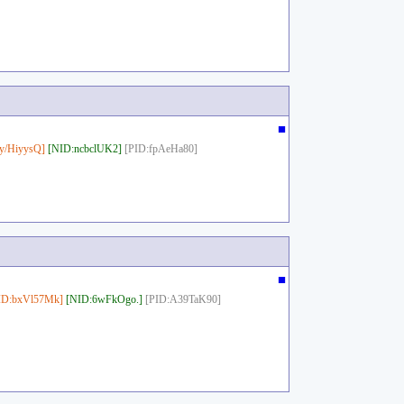
■
y/HiyysQ]
[NID:ncbclUK2]
[PID:fpAeHa80]
■
ID:bxVl57Mk]
[NID:6wFkOgo.]
[PID:A39TaK90]