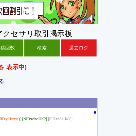
アクセサリ取引掲示板
投稿回数
検索
過去ログ
を 表示中)
る
■
UID:y/HiyysQ]
[NID:ncbclUK2]
[PID:fpAeHa80]