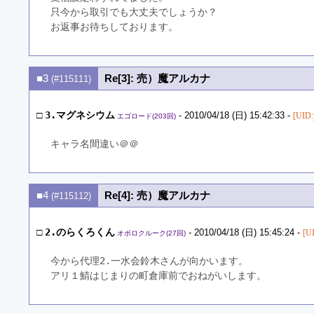
只今から取引でも大丈夫でしょうか？
お返事お待ちしております。
■3
Re[3]: 売）魔アルカナ
(#115111)
□
3.マグネシウム
- 2010/04/18 (日) 15:42:33 -
[UID:
エゴロード(203回)
キャラ名間違い＠＠
■4
Re[4]: 売）魔アルカナ
(#115112)
□
2.のらくろくん
- 2010/04/18 (日) 15:45:24 -
[U
オボロクルーク(27回)
今から代理2.一水会鈴木さんが向かいます。
アリ１鯖はじまりの町倉庫前でおねがいします。