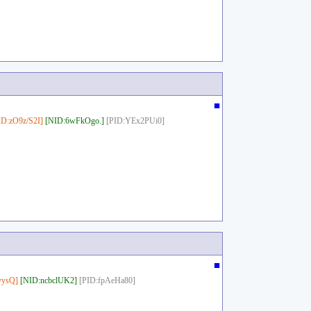
■
ID:zO9z/S2I]
[NID:6wFkOgo.]
[PID:YEx2PUi0]
■
yysQ]
[NID:ncbclUK2]
[PID:fpAeHa80]