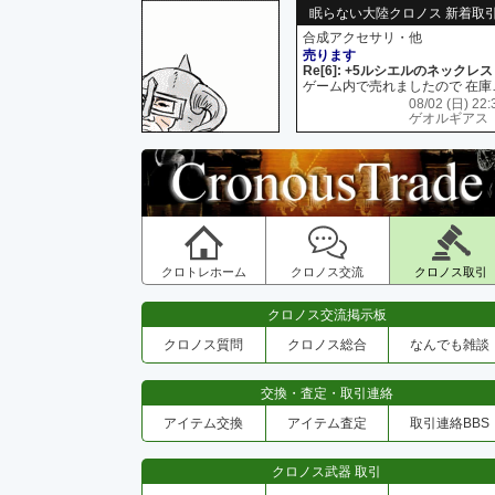
眠らない大陸クロノス 新着取
合成アクセサリ・他
売ります
Re[6]: +5ルシエルのネックレス
ゲーム内で売れましたので 在
08/02 (日) 22:
ゲオルギアス
クロトレホーム
クロノス交流
クロノス取引
クロノス交流掲示板
クロノス質問
クロノス総合
なんでも雑談
交換・査定・取引連絡
アイテム交換
アイテム査定
取引連絡BBS
クロノス武器 取引