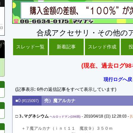
引
庫がネク1 リング4 となります リングのお値段は80G といたします
33
合成アクセサリ・その他の
スレッド一覧
新着記事
スレッド作成
(現在、過去ログ98
現行ログへ戻
(記事表示: 6件の返信記事をすべて表示しています)
■0
売）魔アルカナ
(#115097)
□
3.マグネシウム
- 2010/04/18 (日) 12:28:03 -
[
ヘルロッドマン(194回)
＋７魔アルカナ（ｉｎｔ１１　魔攻９）３５０ｍ