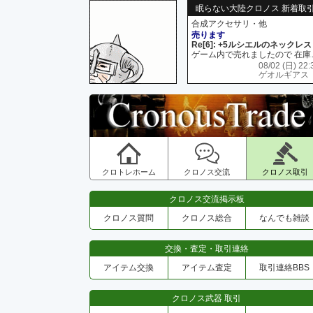
眠らない大陸クロノス 新着取
合成アクセサリ・他
売ります
Re[6]: +5ルシエルのネックレス
ゲーム内で売れましたので 在
08/02 (日) 22:
ゲオルギアス
クロトレホーム
クロノス交流
クロノス取引
クロノス交流掲示板
クロノス質問
クロノス総合
なんでも雑談
交換・査定・取引連絡
アイテム交換
アイテム査定
取引連絡BBS
クロノス武器 取引