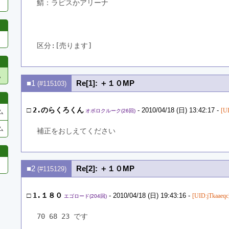
鯖：ラピスかアリーナ
区分:[売ります]　
他
■1
Re[1]: ＋１０MP
(#115103)
□
2.のらくろくん
- 2010/04/18 (日) 13:42:17 -
[U
オボロクルーク(26回)
ム
ム
補正をおしえてください
■2
Re[2]: ＋１０MP
(#115129)
□
1.１８０
- 2010/04/18 (日) 19:43:16 -
[UID:jTkaaeqc
エゴロード(204回)
70 68 23 です