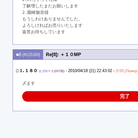
了解増したまたお願いします
2.園崎魅音様
もうしわけありませんでした。
よろしければお売りいたします
返答お待ちしています
■8
Re[8]: ＋１０MP
(#115160)
□
1.１８０
- 2010/04/18 (日) 22:43:02 -
[UID:jTkaaeqc
エゴロード(207回)
〆ます
完了