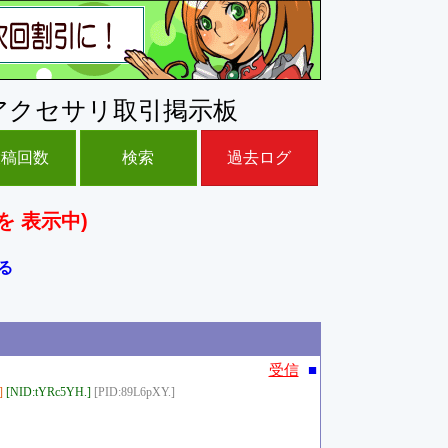
アクセサリ取引掲示板
投稿回数
検索
過去ログ
を 表示中)
る
■
受信
]
[NID:tYRc5YH.]
[PID:89L6pXY.]