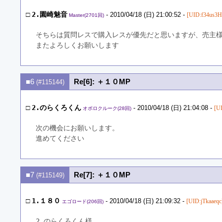
□
2.園崎魅音
- 2010/04/18 (日) 21:00:52 -
[UID:f34us3H
Master(2701回)
そちらは質問レスで購入レスが優先だと思いますが、売主
またよろしくお願いします
■6
Re[6]: ＋１０MP
(#115144)
□
2.のらくろくん
- 2010/04/18 (日) 21:04:08 -
[U
オボロクルーク(28回)
次の機会にお願いします。
進めてください
■7
Re[7]: ＋１０MP
(#115149)
□
1.１８０
- 2010/04/18 (日) 21:09:32 -
[UID:jTkaaeqc
エゴロード(206回)
2.のらくろくん様