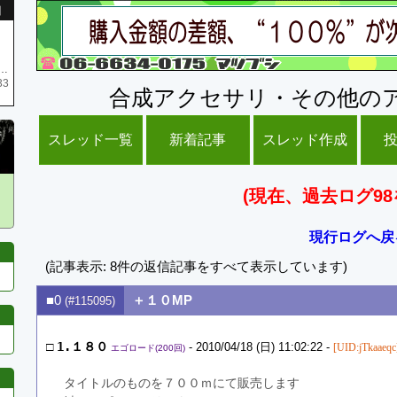
引
庫がネク1 リング4 となります リングのお値段は80G といたします
33
合成アクセサリ・その他の
スレッド一覧
新着記事
スレッド作成
(現在、過去ログ98
現行ログへ戻
(記事表示: 8件の返信記事をすべて表示しています)
■0
＋１０MP
(#115095)
□
1.１８０
- 2010/04/18 (日) 11:02:22 -
[UID:jTkaaeqc
エゴロード(200回)
タイトルのものを７００ｍにて販売します