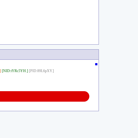
■
]
[NID:tYRc5YH.]
[PID:89L6pXY.]