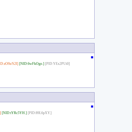
■
ID:zO9z/S2I]
[NID:6wFkOgo.]
[PID:YEx2PUi0]
■
]
[NID:tYRc5YH.]
[PID:89L6pXY.]