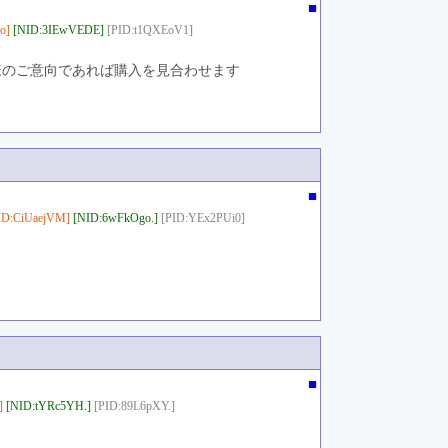
■
o]
[NID:3IEwVEDE]
[PID:t1QXEoV1]
様のご意向であれば購入を見合わせます
■
ID:CiUaejVM]
[NID:6wFkOgo.]
[PID:YEx2PUi0]
■
]
[NID:tYRc5YH.]
[PID:89L6pXY.]