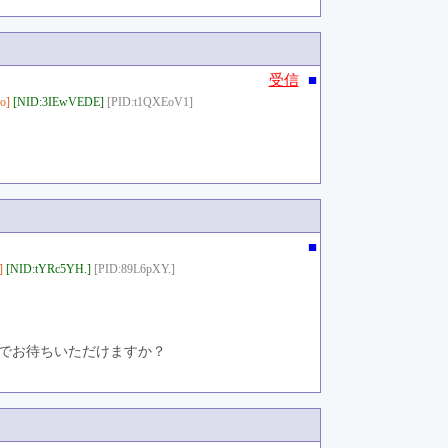
■
受信
o]
[NID:3IEwVEDE]
[PID:t1QXEoV1]
■
]
[NID:tYRc5YH.]
[PID:89L6pXY.]
のでお待ちいただけますか？