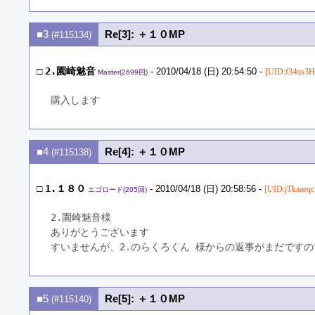
■3
Re[3]: ＋１０MP
(#115134)
□
2.園崎魅音
- 2010/04/18 (日) 20:54:50 -
[UID:f34us3H
Master(2699回)
購入します
■4
Re[4]: ＋１０MP
(#115138)
□
1.１８０
- 2010/04/18 (日) 20:58:56 -
[UID:jTkaaeqc
エゴロード(205回)
2.園崎魅音様
ありがとうございます
すいませんが、2.のらくろくん 様からの返事がまだです
■5
Re[5]: ＋１０MP
(#115140)