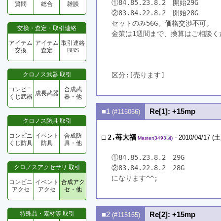
①84.85.23.8.2　開始29G　
質問
総合
雑談
②83.84.22.8.2　開始28G　
セットのみ56G、価格交渉不可。
交換・査定・取引連絡
金策は1週間まで、換算はご相談く
アイテム
アイテム
取引連絡
交換
査定
BBS
クロノス武器 取引
区分:[売ります]　
コンビニ
合成武
成長武器
くじ武器
器・他
■1
Re[1]: +15mp
(#115066)
クロノス防具 取引
コンビニ
イベント
合成防
□
2.苺大福
- 2010/04/17 (土
Master(3493回)
くじ防具
防具
具・他
①84.85.23.8.2　29G　
クロノスアクセサリ 取引
②83.84.22.8.2　28G
になります^^;
コンビニ
イベント
合成アク
アクセ
アクセ
セ・他
特殊品・素材等 取引
■2
Re[2]: +15mp
(#115165)