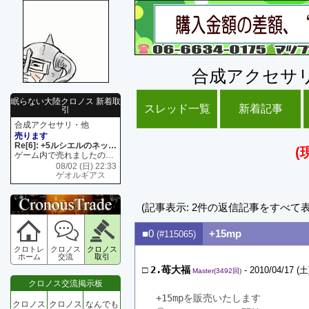
合成アクセサ
眠らない大陸クロノス 新着取
スレッド一覧
新着記事
引
合成アクセサリ・他
売ります
Re[6]: +5ルシエルのネックレス
(
ゲーム内で売れましたので 在庫がネク1 リング4 となります リングのお値段は80G といたします
08/02 (日) 22:33
ゲオルギアス
(記事表示: 2件の返信記事をすべて
■0
+15mp
(#115065)
クロトレ
クロノス
クロノス
ホーム
交流
取引
□
2.苺大福
- 2010/04/17 (土
Master(3492回)
クロノス交流掲示板
+15mpを販売いたします
クロノス
クロノス
なんでも