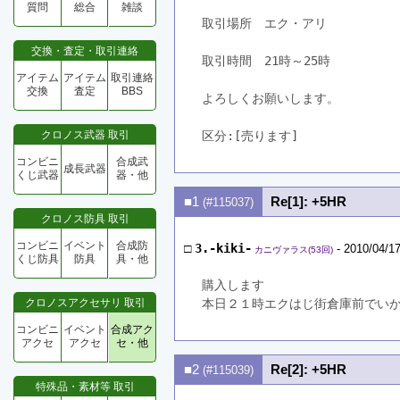
質問
総合
雑談
取引場所　エク・アリ
交換・査定・取引連絡
取引時間　21時～25時
アイテム
アイテム
取引連絡
交換
査定
BBS
よろしくお願いします。
クロノス武器 取引
区分:[売ります]　
コンビニ
合成武
成長武器
くじ武器
器・他
■1
Re[1]: +5HR
(#115037)
クロノス防具 取引
コンビニ
イベント
合成防
□
3.-kiki-
- 2010/04/17
カニヴァラス(53回)
くじ防具
防具
具・他
購入します
クロノスアクセサリ 取引
本日２１時エクはじ街倉庫前でい
コンビニ
イベント
合成アク
アクセ
アクセ
セ・他
■2
Re[2]: +5HR
(#115039)
特殊品・素材等 取引