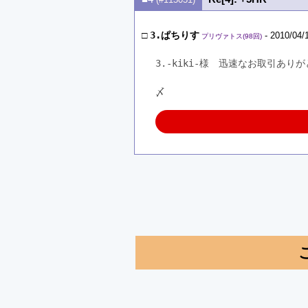
□
3.ぱちりす
- 2010/04/
プリヴァトス(98回)
3.-kiki-様　迅速なお取引あり
〆