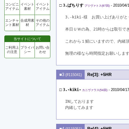
コンビニ
イベント
イベント
□
3.ぱちりす
- 2010/04/
プリヴァトス(97回)
アイテム
素材
アイテム
3.-kiki-様　お買い上げありが
エンチャ
合成用素
その他の
ント素材
材
アイテム
本日ＵＷの為、21時からは取引で
当サイトについて
これから１鯖にいますので、内緒
ご利用上
プライバ
お問い合
の注意
シー
わせ
無理の様なら時間指定お願いしま
■3
Re[3]: +5HR
(#115041)
□
3.-kiki-
- 2010/04/17
カニヴァラス(54回)
INしております
内緒してみます
■4
Re[4]: +5HR
(#115051)