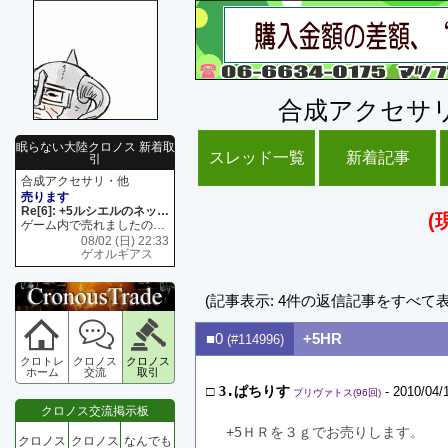
合成アクセサ
眠らない大陸クロノス 新着取
スレッド一覧
新着記事
引
合成アクセサリ・他
売ります
Re[6]: +5ルシエルのネックレス
(
ゲーム内で売れましたので 在庫がネク1 リング4 となります リングのお値段は80G といたします
08/02 (日) 22:33
ゲオルギアス
(記事表示: 4件の返信記事をすべて
■0
+5HR
(#114996)
クロトレ
クロノス
クロノス
ホーム
交流
取引
□
3.ぱちりす
- 2010/04/
プリヴァトス(96回)
クロノス交流掲示板
+5ＨＲを３ｇでお売りします。
クロノス
クロノス
なんでも