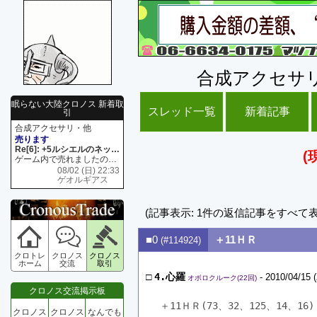
合成アクセサ
眠らない大陸クロノス 新着取
スレッド一覧
新着記事
引
合成アクセサリ・他
売ります
Re[6]: +5ルシエルのネックレス
(
ゲーム内で売れましたので 在庫がネク1 リング4 となります リングのお値段は80G といたします
08/02 (日) 22:33
ゲオルギアス
(記事表示: 1件の返信記事をすべて
■0
＋11ＨＲ
(#114924)
クロトレ
クロノス
クロノス
ホーム
交流
取引
□
4.心羅
- 2010/04/15 
オボロクルーク(22回)
クロノス交流掲示板
＋11ＨＲ(73、32、125、14、1
クロノス
クロノス
なんでも