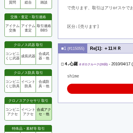
質問
総合
雑談
で売ります、取引はアリorスケで
交換・査定・取引連絡
アイテム
アイテム
取引連絡
区分:[売ります]　
交換
査定
BBS
クロノス武器 取引
■1
Re[1]: ＋11ＨＲ
(#115055)
コンビニ
合成武
成長武器
くじ武器
器・他
□
4.心羅
- 2010/04/17 
オボロクルーク(26回)
クロノス防具 取引
shime
コンビニ
イベント
合成防
くじ防具
防具
具・他
クロノスアクセサリ 取引
コンビニ
イベント
合成アク
アクセ
アクセ
セ・他
特殊品・素材等 取引