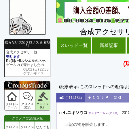
合成アクセサ
眠らない大陸クロノス 新着取
スレッド一覧
新着記事
引
合成アクセサリ・他
売ります
Re[6]: +5ルシエルのネックレス
(
ゲーム内で売れましたので 在庫がネク1 リング4 となります リングのお値段は80G といたします
08/02 (日) 22:33
ゲオルギアス
(記事表示: このスレッドへの返信は
■0
＋１１ＪＰ ２Ｇ
(#114164)
クロトレ
クロノス
クロノス
ホーム
交流
取引
□
4.ユキソウコ
- 201
サンドゴーレム(110回)
クロノス交流掲示板
上記の物を販売します。
クロノス
クロノス
なんでも