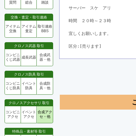
質問
総合
雑談
サーバー　スケ　アリ
交換・査定・取引連絡
時間　２０時～２３時
アイテム
アイテム
取引連絡
交換
査定
BBS
宜しくお願いします。
クロノス武器 取引
区分:[売ります]　
コンビニ
合成武
成長武器
くじ武器
器・他
クロノス防具 取引
コンビニ
イベント
合成防
くじ防具
防具
具・他
クロノスアクセサリ 取引
コンビニ
イベント
合成アク
アクセ
アクセ
セ・他
特殊品・素材等 取引