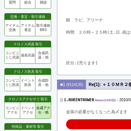
質問
総合
雑談
交換・査定・取引連絡
鯖　ラピ、アリーナ
アイテム
アイテム
取引連絡
交換
査定
BBS
時間　２０時～２５時(土.日.祝
クロノス武器 取引
コンビニ
合成武
成長武器
くじ武器
器・他
区分:[売ります]　
クロノス防具 取引
コンビニ
イベント
合成防
■1
Re[1]: ＋１０
(#114135)
くじ防具
防具
具・他
クロノスアクセサリ 取引
□
1.ROBINTROWER
- 2010/0
Master(1695回)
コンビニ
イベント
合成アク
金策の必要がなくなった為〆ます
アクセ
アクセ
セ・他
特殊品・素材等 取引