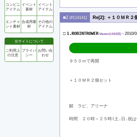
コンビニ
イベント
イベント
アイテム
素材
アイテム
■2
Re[2]: ＋１０
(#114141)
エンチャ
合成用素
その他の
ント素材
材
アイテム
□
1.ROBINTROWER
- 2010/0
Master(1699回)
当サイトについて
ご利用上
プライバ
お問い合
の注意
シー
わせ
９５０ｍで再開
＋１０ＭＲ２個セット　　　　　
鯖　ラピ、アリーナ
時間　２０時～２５時(土.日.祝