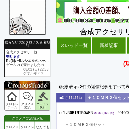
合成アクセサ
眠らない大陸クロノス 新着取
スレッド一覧
新着記事
引
合成アクセサリ・他
売ります
Re[6]: +5ルシエルのネックレス
(
ゲーム内で売れましたので 在庫がネク1 リング4 となります リングのお値段は80G といたします
08/02 (日) 22:33
ゲオルギアス
(記事表示: 3件の返信記事をすべて
■0
＋１０ＭＲ２個
(#114114)
クロトレ
クロノス
クロノス
ホーム
交流
取引
□
1.ROBINTROWER
- 2010/0
Master(1688回)
クロノス交流掲示板
＋１０ＭＲ２個セット　　　　　
クロノス
クロノス
なんでも