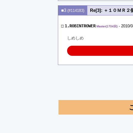
■3
Re[3]: ＋１０
(#114183)
□
1.ROBINTROWER
- 2010/0
Master(1704回)
しめしめ　