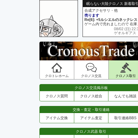
眠らない大陸クロノス 新着取
合成アクセサリ・他
売ります
Re[6]: +5ルシエルのネックレス
ゲーム内で売れましたので 在
08/02 (日) 22:
ゲオルギアス
クロトレホーム
クロノス交流
クロノス取引
クロノス交流掲示板
クロノス質問
クロノス総合
なんでも雑談
交換・査定・取引連絡
アイテム交換
アイテム査定
取引連絡BBS
クロノス武器 取引