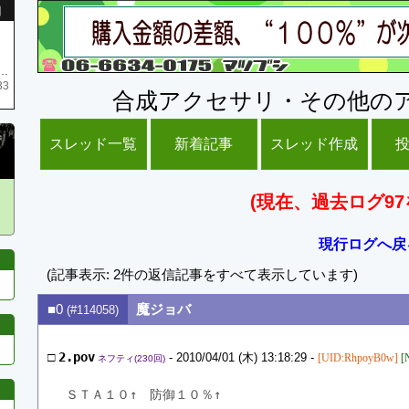
引
庫がネク1 リング4 となります リングのお値段は80G といたします
33
合成アクセサリ・その他の
スレッド一覧
新着記事
スレッド作成
(現在、過去ログ97
現行ログへ戻
(記事表示: 2件の返信記事をすべて表示しています)
■0
魔ジョバ
(#114058)
□
2.pov
- 2010/04/01 (木) 13:18:29 -
[UID:RhpoyB0w]
[
ネフティ(230回)
ＳＴＡ１０↑　防御１０％↑