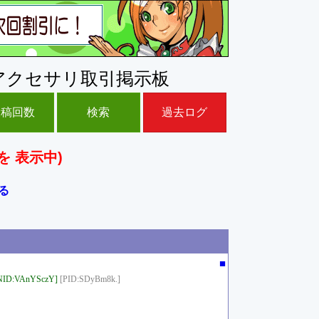
アクセサリ取引掲示板
投稿回数
検索
過去ログ
を 表示中)
る
■
NID:VAnYSczY]
[PID:SDyBm8k.]