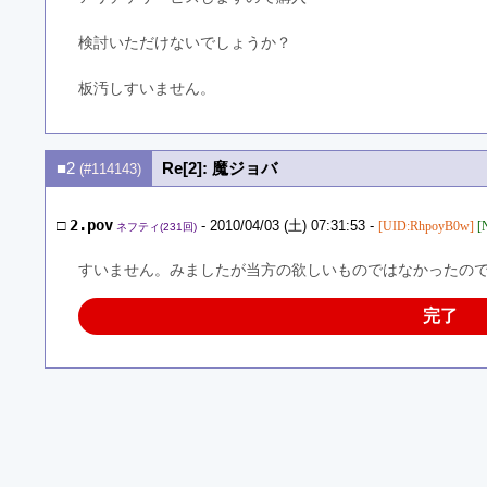
検討いただけないでしょうか？
板汚しすいません。
■2
Re[2]: 魔ジョバ
(#114143)
□
2.pov
- 2010/04/03 (土) 07:31:53 -
[UID:RhpoyB0w]
[
ネフティ(231回)
すいません。みましたが当方の欲しいものではなかったの
完了