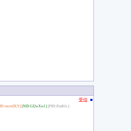
■
受信
ID:vncveDLY]
[NID:GI2wXwJ.]
[PID:tYutKfx.]