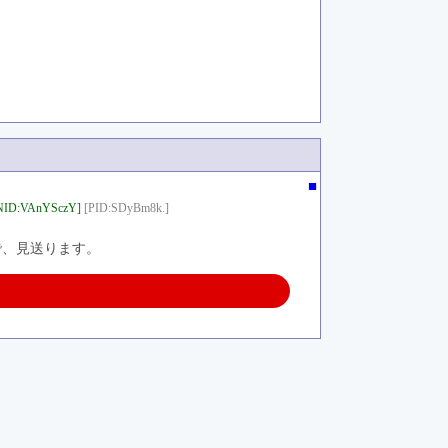
■
NID:VAnYSczY]
[PID:SDyBm8k.]
で、見送ります。