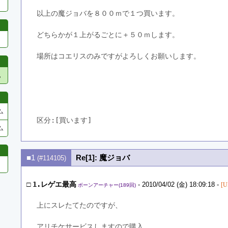
以上の魔ジョバを８００ｍで１つ買います。
どちらかが１上がるごとに＋５０ｍします。
場所はコエリスのみですがよろしくお願いします。
他
ム
区分:[買います]　
ム
■1
Re[1]: 魔ジョバ
(#114105)
□
1.レゲエ最高
- 2010/04/02 (金) 18:09:18 -
[U
ボーンアーチャー(189回)
上にスレたてたのですが、
アリチケサービスしますので購入