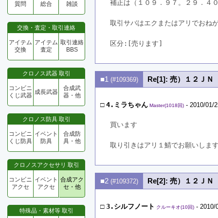
補正は（１０９．９７。２９．４
質問
総合
雑談
取引サバはエクまたはアリでおね
交換・査定・取引連絡
アイテム
アイテム
取引連絡
区分:[売ります]　
交換
査定
BBS
クロノス武器 取引
■1
Re[1]: 売）１２Ｊ
(#109369)
コンビニ
合成武
成長武器
くじ武器
器・他
□
4.ミラちゃん
- 2010/01/2
Master(1018回)
クロノス防具 取引
買います
コンビニ
イベント
合成防
くじ防具
防具
具・他
取り引きはアリ１鯖でお願いしま
クロノスアクセサリ 取引
コンビニ
イベント
合成アク
■2
Re[2]: 売）１２Ｊ
(#109372)
アクセ
アクセ
セ・他
□
3.シルフノート
- 2010/
クルーキオ(10回)
特殊品・素材等 取引