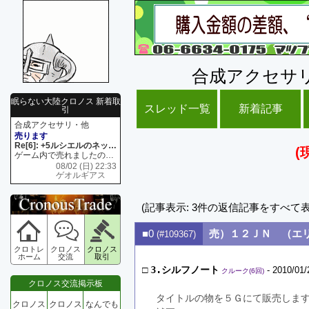
合成アクセサ
眠らない大陸クロノス 新着取
スレッド一覧
新着記事
引
合成アクセサリ・他
売ります
Re[6]: +5ルシエルのネックレス
(
ゲーム内で売れましたので 在庫がネク1 リング4 となります リングのお値段は80G といたします
08/02 (日) 22:33
ゲオルギアス
(記事表示: 3件の返信記事をすべて
■0
売）１２ＪＮ （エ
(#109367)
クロトレ
クロノス
クロノス
ホーム
交流
取引
□
3.シルフノート
- 2010/01/
クルーク(6回)
クロノス交流掲示板
タイトルの物を５Ｇにて販売しま
クロノス
クロノス
なんでも