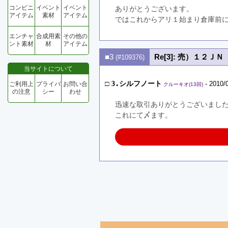
コンビニ
イベント
イベント
ありがとうございます。
アイテム
素材
アイテム
ではこれからアリ１始まり倉庫前
エンチャ
合成用素
その他の
ント素材
材
アイテム
■3
Re[3]: 売）１２Ｊ
(#109376)
当サイトについて
□
3.シルフノート
- 2010/
ご利用上
プライバ
お問い合
クルーキオ(13回)
の注意
シー
わせ
迅速な取引ありがとうございまし
これにて〆ます。