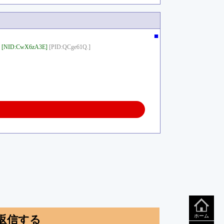
■
[NID:CwX6zA3E]
[PID:QCge61Q.]
ホーム
返信する