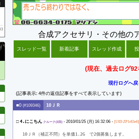
引
庫がネク1 リング4 となります リングのお値段は80G といたします
33
合成アクセサリ・その他の
スレッド一覧
新着記事
スレッド作成
(現在、過去ログ92
現行ログへ戻
(記事表示: 4件の返信記事をすべて表示しています)
■0
10ＪＲ
(#109346)
□
4.にこちん
- 2010/01/25 (月) 16:32:06 -
[UID:ZP1r83e6]
クルーク(3回)
10ＪＲ（補正不問）を単価1.2G　で2個募集します。