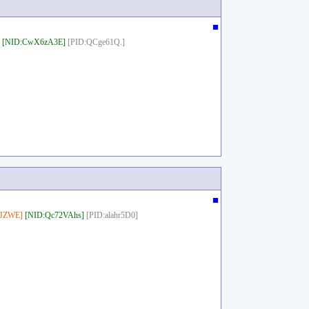
■
[NID:CwX6zA3E]
[PID:QCge61Q.]
■
sJZWE]
[NID:Qc72VAhs]
[PID:alahr5D0]