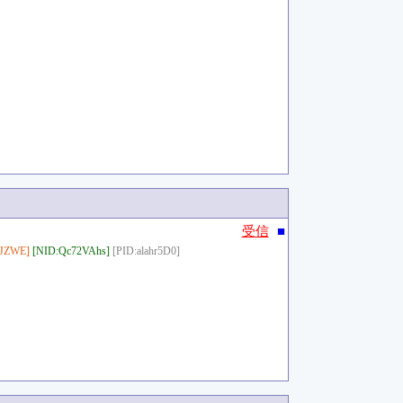
■
受信
sJZWE]
[NID:Qc72VAhs]
[PID:alahr5D0]