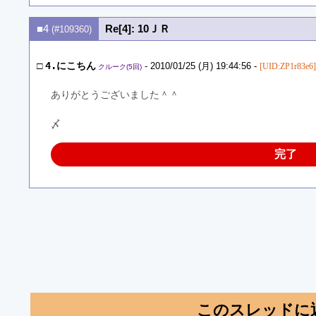
■4
Re[4]: 10ＪＲ
(#109360)
□
4.にこちん
- 2010/01/25 (月) 19:44:56 -
[UID:ZP1r83e6]
クルーク(5回)
ありがとうございました＾＾
〆
完了
このスレッドに