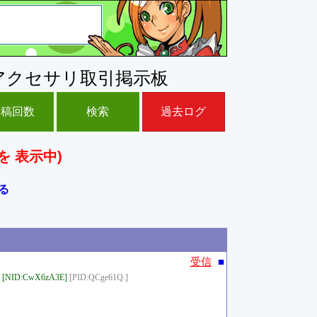
アクセサリ取引掲示板
投稿回数
検索
過去ログ
を 表示中)
る
■
受信
[NID:CwX6zA3E]
[PID:QCge61Q.]