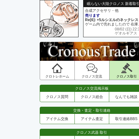
眠らない大陸クロノス 新着取
合成アクセサリ・他
売ります
Re[6]: +5ルシエルのネックレス
ゲーム内で売れましたので 在
08/02 (日) 22:
ゲオルギアス
クロトレホーム
クロノス交流
クロノス取引
クロノス交流掲示板
クロノス質問
クロノス総合
なんでも雑談
交換・査定・取引連絡
アイテム交換
アイテム査定
取引連絡BBS
クロノス武器 取引