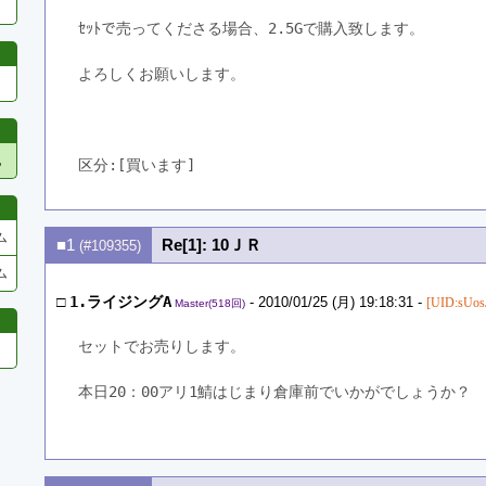
ｾｯﾄで売ってくださる場合、2.5Gで購入致します。
よろしくお願いします。
他
区分:[買います]　
ム
■1
Re[1]: 10ＪＲ
(#109355)
ム
□
1.ライジングA
- 2010/01/25 (月) 19:18:31 -
[UID:sUo
Master(518回)
セットでお売りします。
本日20：00アリ1鯖はじまり倉庫前でいかがでしょうか？