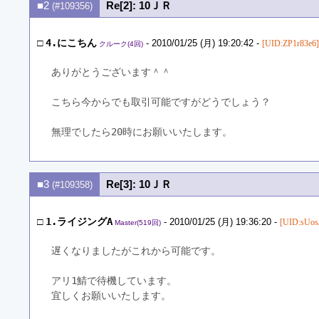
■2
Re[2]: 10ＪＲ
(#109356)
□
4.にこちん
- 2010/01/25 (月) 19:20:42 -
[UID:ZP1r83e6]
クルーク(4回)
ありがとうございます＾＾
こちら今からでも取引可能ですがどうでしょう？
無理でしたら20時にお願いいたします。
■3
Re[3]: 10ＪＲ
(#109358)
□
1.ライジングA
- 2010/01/25 (月) 19:36:20 -
[UID:sUo
Master(519回)
遅くなりましたがこれから可能です。
アリ1鯖で待機しています。
宜しくお願いいたします。