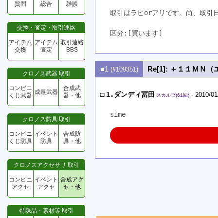
質問
総合
雑談
取引はラピorアリです。尚、取引
交換・査定・取引連絡
区分:[買います]　
アイテム
アイテム
取引連絡
交換
査定
BBS
■1
Re[1]: ＋１１ＭＮ
(#109351)
クロノス武器 取引
コンビニ
合成武
成長武器
□
1.ダンディ冨田
- 2010/01
くじ武器
器・他
スカルプ(61回)
sime
クロノス防具 取引
コンビニ
イベント
合成防
くじ防具
防具
具・他
クロノスアクセサリ 取引
コンビニ
イベント
合成アク
アクセ
アクセ
セ・他
特殊品・素材等 取引