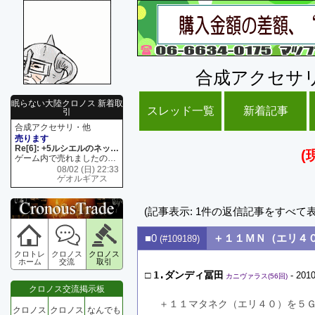
合成アクセサ
眠らない大陸クロノス 新着取
スレッド一覧
新着記事
引
合成アクセサリ・他
売ります
Re[6]: +5ルシエルのネックレス
(
ゲーム内で売れましたので 在庫がネク1 リング4 となります リングのお値段は80G といたします
08/02 (日) 22:33
ゲオルギアス
(記事表示: 1件の返信記事をすべて
■0
＋１１ＭＮ（エリ４
(#109189)
クロトレ
クロノス
クロノス
ホーム
交流
取引
□
1.ダンディ冨田
- 2010
カニヴァラス(56回)
クロノス交流掲示板
＋１１マタネク（エリ４０）を５
クロノス
クロノス
なんでも